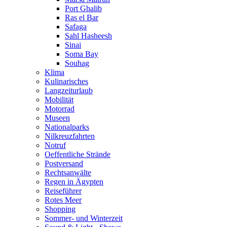
Port Ghalib
Ras el Bar
Safaga
Sahl Hasheesh
Sinai
Soma Bay
Souhag
Klima
Kulinarisches
Langzeiturlaub
Mobilität
Motorrad
Museen
Nationalparks
Nilkreuzfahrten
Notruf
Oeffentliche Strände
Postversand
Rechtsanwälte
Regen in Ägypten
Reiseführer
Rotes Meer
Shopping
Sommer- und Winterzeit