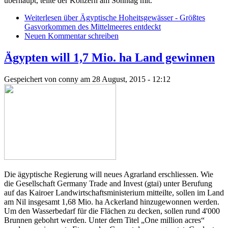
überhaupt, teilte der Konzern am Sonntag mit.
Weiterlesen
über Ägyptische Hoheitsgewässer - Größtes
Gasvorkommen des Mittelmeeres entdeckt
Neuen Kommentar schreiben
Ägypten will 1,7 Mio. ha Land gewinnen
Gespeichert von
conny
am 28 August, 2015 - 12:12
Die ägyptische Regierung will neues Agrarland erschliessen. Wie
die Gesellschaft Germany Trade and Invest (gtai) unter Berufung
auf das Kairoer Landwirtschaftsministerium mitteilte, sollen im Land
am Nil insgesamt 1,68 Mio. ha Ackerland hinzugewonnen werden.
Um den Wasserbedarf für die Flächen zu decken, sollen rund 4'000
Brunnen gebohrt werden. Unter dem Titel „One million acres“