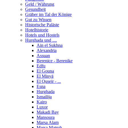
Geld / Währung
Gesundheit
Gräber im Tal der Könige
Gut zu Wissen
Historische Paläste
Hotelhistorie
Hotels und Hostels
Hurghada und ....
Ain el Sukhna
Alexandria
Assuan
Berenice - Berenike
Edfu
El Gouna
El Minyā
El Quseir - ...
Esna
Hurghada
Ismailija
Kairo
Luxor
Makadi Bay
Mansoura
Marsa Alam
Marsa Matruh