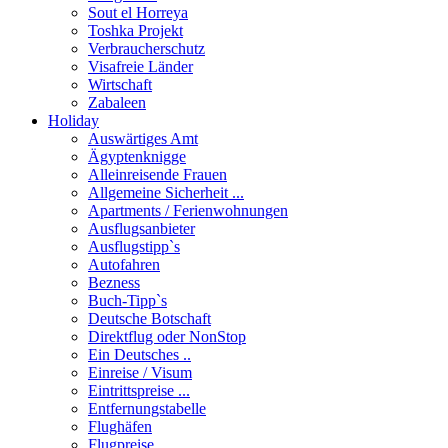
Sout el Horreya
Toshka Projekt
Verbraucherschutz
Visafreie Länder
Wirtschaft
Zabaleen
Holiday
Auswärtiges Amt
Ägyptenknigge
Alleinreisende Frauen
Allgemeine Sicherheit ...
Apartments / Ferienwohnungen
Ausflugsanbieter
Ausflugstipp`s
Autofahren
Bezness
Buch-Tipp`s
Deutsche Botschaft
Direktflug oder NonStop
Ein Deutsches ..
Einreise / Visum
Eintrittspreise ...
Entfernungstabelle
Flughäfen
Flugpreise