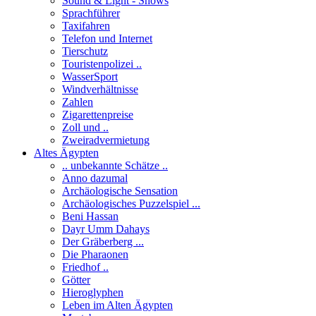
Sound & Light - Shows
Sprachführer
Taxifahren
Telefon und Internet
Tierschutz
Touristenpolizei ..
WasserSport
Windverhältnisse
Zahlen
Zigarettenpreise
Zoll und ..
Zweiradvermietung
Altes Ägypten
.. unbekannte Schätze ..
Anno dazumal
Archäologische Sensation
Archäologisches Puzzelspiel ...
Beni Hassan
Dayr Umm Dahays
Der Gräberberg ...
Die Pharaonen
Friedhof ..
Götter
Hieroglyphen
Leben im Alten Ägypten