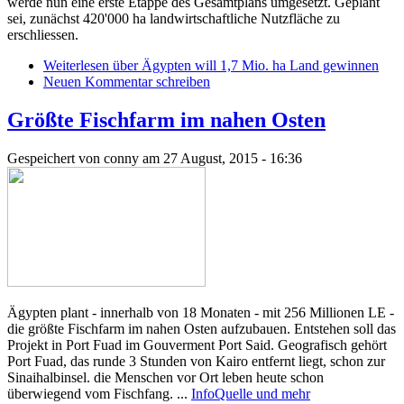
werde nun eine erste Etappe des Gesamtplans umgesetzt. Geplant
sei, zunächst 420'000 ha landwirtschaftliche Nutzfläche zu
erschliessen.
Weiterlesen
über Ägypten will 1,7 Mio. ha Land gewinnen
Neuen Kommentar schreiben
Größte Fischfarm im nahen Osten
Gespeichert von
conny
am 27 August, 2015 - 16:36
Ägypten plant - innerhalb von 18 Monaten - mit 256 Millionen LE -
die größte Fischfarm im nahen Osten aufzubauen. Entstehen soll das
Projekt in Port Fuad im Gouverment Port Said. Geografisch gehört
Port Fuad, das runde 3 Stunden von Kairo entfernt liegt, schon zur
Sinaihalbinsel. die Menschen vor Ort leben heute schon
überwiegend vom Fischfang. ...
InfoQuelle und mehr