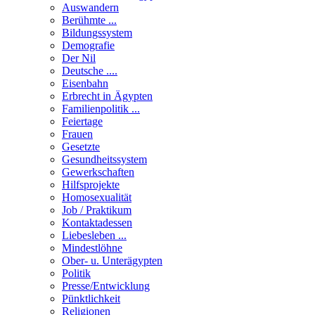
Auswandern
Berühmte ...
Bildungssystem
Demografie
Der Nil
Deutsche ....
Eisenbahn
Erbrecht in Ägypten
Familienpolitik ...
Feiertage
Frauen
Gesetzte
Gesundheitssystem
Gewerkschaften
Hilfsprojekte
Homosexualität
Job / Praktikum
Kontaktadessen
Liebesleben ...
Mindestlöhne
Ober- u. Unterägypten
Politik
Presse/Entwicklung
Pünktlichkeit
Religionen