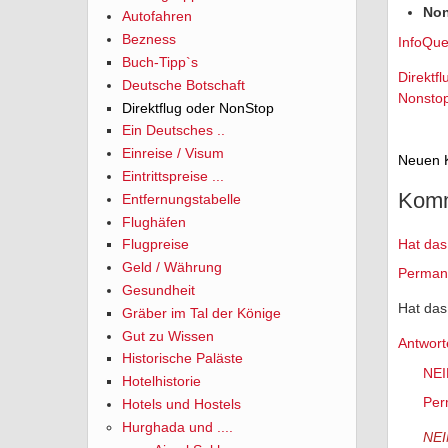
Non
Autofahren
Bezness
InfoQue
Buch-Tipp`s
Direktfl
Deutsche Botschaft
Nonstop
Direktflug oder NonStop
Ein Deutsches ..
Einreise / Visum
Neuen 
Eintrittspreise ...
Komm
Entfernungstabelle
Flughäfen
Hat das
Flugpreise
Geld / Währung
Permane
Gesundheit
Hat das
Gräber im Tal der Könige
Gut zu Wissen
Antwort
Historische Paläste
NEI
Hotelhistorie
Per
Hotels und Hostels
Hurghada und ....
NEI