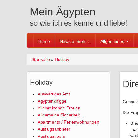
Skip to content
Skip to navigation
Mein Ägypten
so wie ich es kenne und liebe!
Home
News u. mehr ..
Allgemeines
Startseite
»
Holiday
Sie sind hier
Holiday
Dir
Auswärtiges Amt
Ägyptenknigge
Gespei
Alleinreisende Frauen
Die Fra
Allgemeine Sicherheit ...
Apartments / Ferienwohnungen
Dir
Ausflugsanbieter
na
wei
Ausflugstipp`s