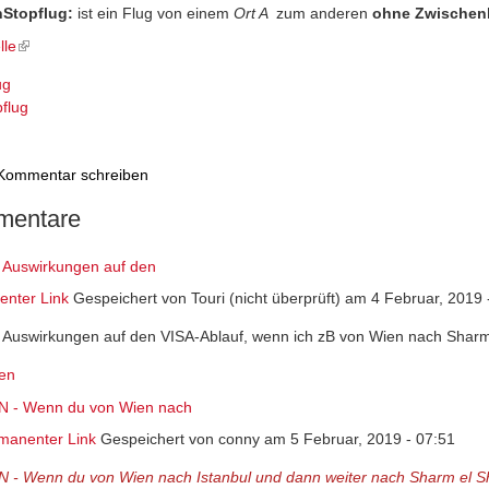
Stopflug:
ist ein Flug von einem
Ort A
zum anderen
ohne
Zwischen
lle
(link is external)
ug
flug
Kommentar schreiben
entare
 Auswirkungen auf den
nter Link
Gespeichert von
Touri (nicht überprüft)
am 4 Februar, 2019 
 Auswirkungen auf den VISA-Ablauf, wenn ich zB von Wien nach Sharm E
en
N - Wenn du von Wien nach
manenter Link
Gespeichert von
conny
am 5 Februar, 2019 - 07:51
N - Wenn du von Wien nach Istanbul und dann weiter nach Sharm el Sh