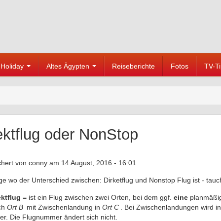
Holiday
Altes Ägypten
Reiseberichte
Fotos
TV-T
ektflug oder NonStop
chert von
conny
am 14 August, 2016 - 16:01
ge wo der Unterschied zwischen: Dirketflug und Nonstop Flug ist - tauc
ektflug
= ist ein Flug zwischen zwei Orten, bei dem ggf.
eine
planmäßi
ch
Ort B
mit Zwischenlandung in
Ort C
. Bei Zwischenlandungen wird in
ter. Die Flugnummer ändert sich nicht.