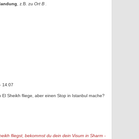
landung
, z.B. zu
Ort B
.
- 14:07
l Sheikh fliege, aber einen Stop in Istanbul mache?
eikh fliegst, bekommst du dein dein Visum in Sharm -