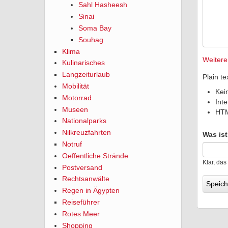
Sahl Hasheesh
Sinai
Soma Bay
Souhag
Klima
Weitere
Kulinarisches
Langzeiturlaub
Plain te
Mobilität
Kei
Motorrad
Int
Museen
HTM
Nationalparks
Nilkreuzfahrten
Was is
Notruf
Oeffentliche Strände
Klar, das
Postversand
Rechtsanwälte
Regen in Ägypten
Reiseführer
Rotes Meer
Shopping