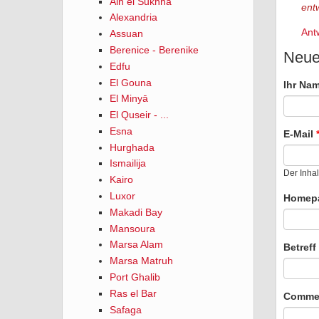
Ain el Sukhna
ent
Alexandria
Ant
Assuan
Berenice - Berenike
Neue
Edfu
El Gouna
Ihr Na
El Minyā
El Quseir - ...
Esna
E-Mail
Hurghada
Ismailija
Der Inhal
Kairo
Luxor
Homep
Makadi Bay
Mansoura
Marsa Alam
Betreff
Marsa Matruh
Port Ghalib
Ras el Bar
Comme
Safaga