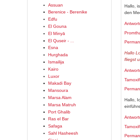
Assuan
Hallo, 
Berenice - Berenike
den Med
Edfu
Antwort
El Gouna
Promth
El Minyā
El Quseir - ...
Permane
Esna
Hallo L
Hurghada
fliegst
Ismailija
Kairo
Antwort
Luxor
Tamoxi
Makadi Bay
Permane
Mansoura
Marsa Alam
Hallo, 
Marsa Matruh
einführ
Port Ghalib
Antwort
Ras el Bar
Safaga
Tamoxi
Sahl Hasheesh
Permane