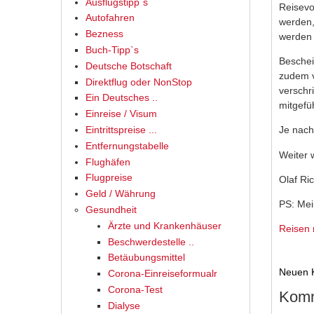
Ausflugstipp`s
Reisevo
Autofahren
werden,
Bezness
werden
Buch-Tipp`s
Beschei
Deutsche Botschaft
zudem v
Direktflug oder NonStop
verschr
Ein Deutsches ..
mitgefü
Einreise / Visum
Je nach
Eintrittspreise ...
Entfernungstabelle
Weiter w
Flughäfen
Flugpreise
Olaf Ri
Geld / Währung
PS: Mei
Gesundheit
Ärzte und Krankenhäuser
Reisen
Beschwerdestelle ..
Betäubungsmittel
Neuen 
Corona-Einreiseformualr
Corona-Test
Komm
Dialyse