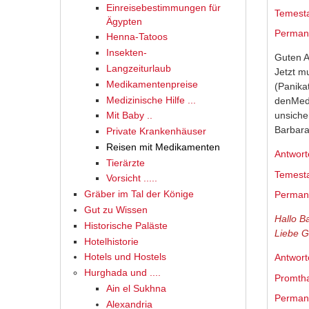
Einreisebestimmungen für
Temesta
Ägypten
Permane
Henna-Tatoos
Insekten-
Guten 
Langzeiturlaub
Jetzt m
Medikamentenpreise
(Panika
Medizinische Hilfe ...
denMedi
unsiche
Mit Baby ..
Barbar
Private Krankenhäuser
Reisen mit Medikamenten
Antwort
Tierärzte
Temesta
Vorsicht .....
Gräber im Tal der Könige
Permane
Gut zu Wissen
Hallo B
Historische Paläste
Liebe 
Hotelhistorie
Hotels und Hostels
Antwort
Hurghada und ....
Promth
Ain el Sukhna
Permane
Alexandria