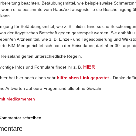
rbereitung beachten. Betäubungsmittel, wie beispielsweise Schmerzmit
 wenn eine bestimmte vom HausArzt ausgestellte
die Bescheinigung ü
 kann.
nigung für Betäubungsmittel, wie z. B. Tilidin: Eine solche Bescheinigu
on der ägyptischen Botschaft gegen gestempelt werden
. Sie enthält 
ieben/en Arzneimittel, wie z. B. Einzel- und Tagesdosierung und Wirksto
hrte BtM-Menge richtet sich nach der Reisedauer, darf aber 30 Tage ni
 Reiseland gelten unterschiedliche Regeln.
HIER
(link is external)
ichtige Infos und Formulare findet ihr z. B.
chter hat hier noch einen sehr
hilfreichen Link gepostet
(link is externa
- Danke dafü
ne Antworten auf eure Fragen sind alle ohne Gewähr.
 mit Medikamenten
Kommentar schreiben
entare