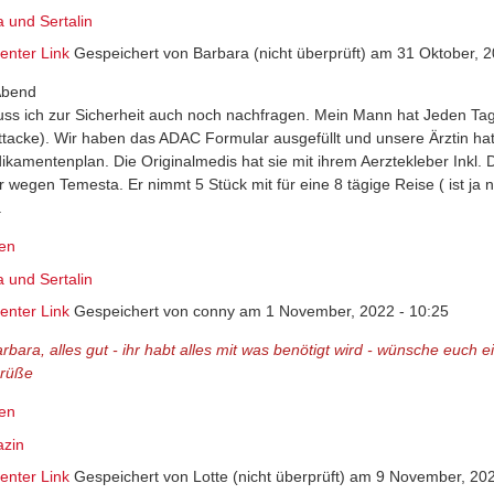
 und Sertalin
nter Link
Gespeichert von
Barbara (nicht überprüft)
am 31 Oktober, 2
Abend
uss ich zur Sicherheit auch noch nachfragen. Mein Mann hat Jeden Ta
ttacke). Wir haben das ADAC Formular ausgefüllt und unsere Ärztin ha
kamentenplan. Die Originalmedis hat sie mit ihrem Aerztekleber Inkl. D
r wegen Temesta. Er nimmt 5 Stück mit für eine 8 tägige Reise ( ist ja 
a
en
 und Sertalin
nter Link
Gespeichert von
conny
am 1 November, 2022 - 10:25
arbara, alles gut - ihr habt alles mit was benötigt wird - wünsche euch
Grüße
en
azin
nter Link
Gespeichert von
Lotte (nicht überprüft)
am 9 November, 202