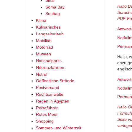
Sinai
Hallo B
Soma Bay
Sprache
Souhag
PDF-For
Klima
Kulinarisches
Antwort
Langzeiturlaub
Notfall
Mobilität
Permane
Motorrad
Museen
Hallo, 
Nationalparks
dazu ge
Nilkreuzfahrten
englisc
Notruf
Antwort
Oeffentliche Strände
Postversand
Notfall
Rechtsanwälte
Permane
Regen in Ägypten
Hallo O
Reiseführer
Formula
Rotes Meer
Seite v
Shopping
vorlege
Sommer- und Winterzeit