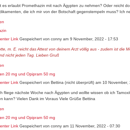
ist es erlaubt Promethazin mit nach Ägypten zu nehmen? Oder reicht dort
ikamenten, die ich mir von der Botschaft gegenstempeln muss? Ich n
en
azin
nter Link
Gespeichert von
conny
am 9 November, 2022 - 17:53
otte, m. E. reicht das Attest von deinem Arzt völlig aus - zudem ist d
 und nicht jeden Tag. Lieben Gruß
en
fen 20 mg und Opipram 50 mg
nter Link
Gespeichert von
Bettina (nicht überprüft)
am 10 November, 2
Ich fliege nächste Woche nach Ägypten und wollte wissen ob ich Tam
en kann? Vielen Dank im Voraus Viele Grüße Bettina
en
fen 20 mg und Opipram 50 mg
nter Link
Gespeichert von
conny
am 11 November, 2022 - 07:30