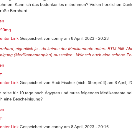
hmen. Kann ich das bedenkenlos mitnehmen? Vielen herzlichen Dank i
Grüße Bernhard
en
e 90mg
nter Link
Gespeichert von
conny
am 8 April, 2023 - 20:23
ernhard, eigentlich ja - da keines der Medikamente unters BTM fällt. Abe
nigung (Medikamentenplan) ausstellen. Wünsch euch eine schöne Zei
en
em
nter Link
Gespeichert von
Rudi Fischer (nicht überprüft)
am 8 April, 2
ch reise für 10 tage nach Ägypten und muss folgendes Medikamente ne
ch eine Bescheinigung?
en
em
nter Link
Gespeichert von
conny
am 8 April, 2023 - 20:16