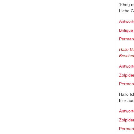
10mg ne
Liebe 
Antwort
Briliqu
Permane
Hallo B
Beschei
Antwort
Zolpid
Permane
Hallo I
hier au
Antwort
Zolpid
Permane