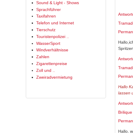
Sound & Light - Shows
Sprachführer
Antwort
Taxifahren
Telefon und Internet
Tramado
Tierschutz
Permane
Touristenpolizei ..
Hallo,i
WasserSport
Spritze
Windverhältnisse
Zahlen
Antwort
Zigarettenpreise
Tramado
Zoll und ..
Permane
Zweiradvermietung
Hallo K
lassen 
Antwort
Briliqu
Permane
Hallo, 