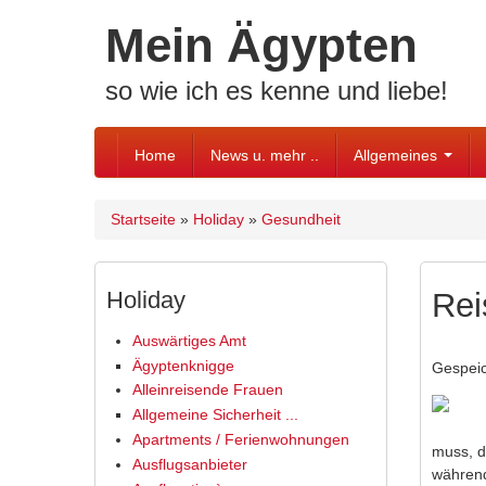
Skip to content
Skip to navigation
Mein Ägypten
so wie ich es kenne und liebe!
Home
News u. mehr ..
Allgemeines
Startseite
»
Holiday
»
Gesundheit
Sie sind hier
Holiday
Rei
Auswärtiges Amt
Ägyptenknigge
Gespei
Alleinreisende Frauen
Allgemeine Sicherheit ...
Apartments / Ferienwohnungen
muss, d
Ausflugsanbieter
während