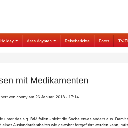
Holiday
Altes Ägypten
Reiseberichte
Fotos
TV-T
sen mit Medikamenten
chert von
conny
am 26 Januar, 2018 - 17:14
ie unter das s.g. BtM fallen - sieht die Sache etwas anders aus. Dami
 eines Auslandaufenthaltes wie gewohnt fortgeführt werden kann, müs