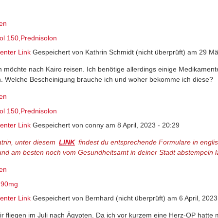
en
l 150,Prednisolon
nter Link
Gespeichert von
Kathrin Schmidt (nicht überprüft)
am 29 Mär
ch möchte nach Kairo reisen. Ich benötige allerdings einige Medikamen
n. Welche Bescheinigung brauche ich und woher bekomme ich diese?
en
l 150,Prednisolon
nter Link
Gespeichert von
conny
am 8 April, 2023 - 20:29
atrin, unter diesem
LINK
(link is external)
findest du entsprechende Formulare in engli
und am besten noch vom Gesundheitsamt in deiner Stadt abstempeln las
en
e 90mg
nter Link
Gespeichert von
Bernhard (nicht überprüft)
am 6 April, 2023
wir fliegen im Juli nach Ägypten. Da ich vor kurzem eine Herz-OP hatte