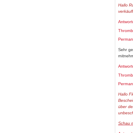
Hallo R
verkäuf
Antwort
Thromb
Permane
Sehr ge
mitnehm
Antwort
Thromb
Permane
Hallo F
Beschei
über de
unbesch
Schau m