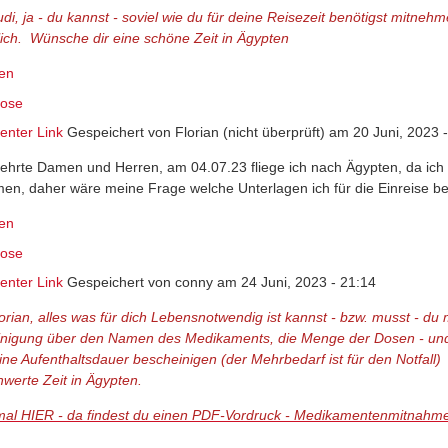
udi, ja - du kannst - soviel wie du für deine Reisezeit benötigst mitneh
lich. Wünsche dir eine schöne Zeit in Ägypten
en
ose
nter Link
Gespeichert von
Florian (nicht überprüft)
am 20 Juni, 2023 -
ehrte Damen und Herren, am 04.07.23 fliege ich nach Ägypten, da ich
en, daher wäre meine Frage welche Unterlagen ich für die Einreise be
en
ose
nter Link
Gespeichert von
conny
am 24 Juni, 2023 - 21:14
lorian, alles was für dich Lebensnotwendig ist kannst - bzw. musst - du
nigung über den Namen des Medikaments, die Menge der Dosen - und 
ine Aufenthaltsdauer bescheinigen (der Mehrbedarf ist für den Notfall)
werte Zeit in Ägypten.
al HIER - da findest du einen PDF-Vordruck - Medikamentenmitnahm