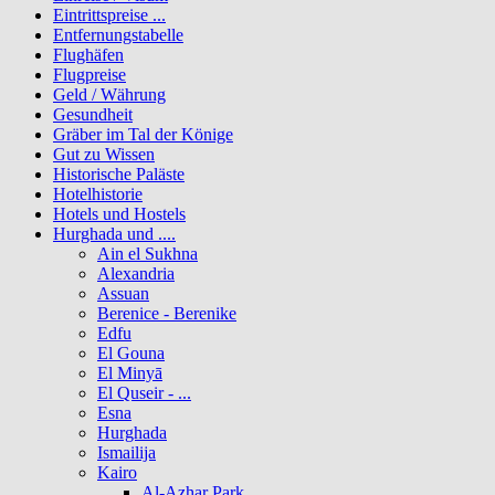
Eintrittspreise ...
Entfernungstabelle
Flughäfen
Flugpreise
Geld / Währung
Gesundheit
Gräber im Tal der Könige
Gut zu Wissen
Historische Paläste
Hotelhistorie
Hotels und Hostels
Hurghada und ....
Ain el Sukhna
Alexandria
Assuan
Berenice - Berenike
Edfu
El Gouna
El Minyā
El Quseir - ...
Esna
Hurghada
Ismailija
Kairo
Al-Azhar Park