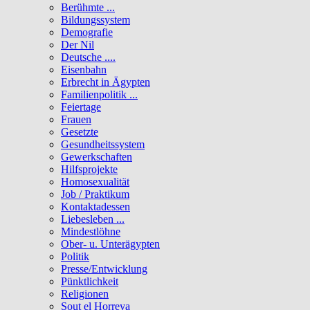
Berühmte ...
Bildungssystem
Demografie
Der Nil
Deutsche ....
Eisenbahn
Erbrecht in Ägypten
Familienpolitik ...
Feiertage
Frauen
Gesetzte
Gesundheitssystem
Gewerkschaften
Hilfsprojekte
Homosexualität
Job / Praktikum
Kontaktadessen
Liebesleben ...
Mindestlöhne
Ober- u. Unterägypten
Politik
Presse/Entwicklung
Pünktlichkeit
Religionen
Sout el Horreya