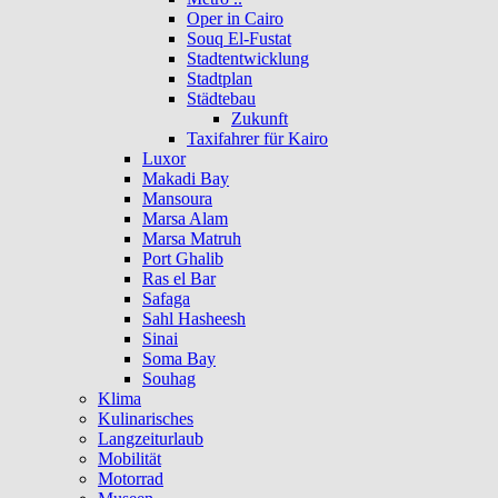
Oper in Cairo
Souq El-Fustat
Stadtentwicklung
Stadtplan
Städtebau
Zukunft
Taxifahrer für Kairo
Luxor
Makadi Bay
Mansoura
Marsa Alam
Marsa Matruh
Port Ghalib
Ras el Bar
Safaga
Sahl Hasheesh
Sinai
Soma Bay
Souhag
Klima
Kulinarisches
Langzeiturlaub
Mobilität
Motorrad