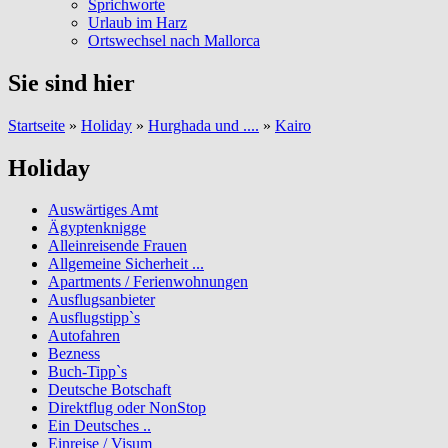
Sprichworte
Urlaub im Harz
Ortswechsel nach Mallorca
Sie sind hier
Startseite
»
Holiday
»
Hurghada und ....
»
Kairo
Holiday
Auswärtiges Amt
Ägyptenknigge
Alleinreisende Frauen
Allgemeine Sicherheit ...
Apartments / Ferienwohnungen
Ausflugsanbieter
Ausflugstipp`s
Autofahren
Bezness
Buch-Tipp`s
Deutsche Botschaft
Direktflug oder NonStop
Ein Deutsches ..
Einreise / Visum