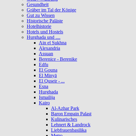
Gesundheit
Gräber im Tal der Könige
Gut zu Wissen
Historische Paläste
Hotelhistorie
Hotels und Hostels
Hurghada und ....
Ain el Sukhna
Alexandria
Assuan
Berenice - Berenike
Edfu
El Gouna
El Minyā
El Quseir - ...
Esna
Hurghada
Ismailija
Kairo
Al-Azhar Park
Baron Empain Palast
Kulinarisches
Lehnert & Landrock
Liebfrauenbasilika
Metro ..