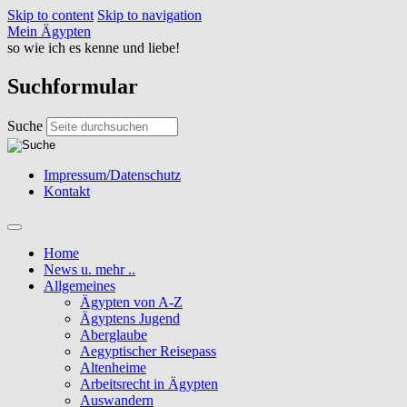
Skip to content
Skip to navigation
Mein Ägypten
so wie ich es kenne und liebe!
Suchformular
Suche
Impressum/Datenschutz
Kontakt
Home
News u. mehr ..
Allgemeines
Ägypten von A-Z
Ägyptens Jugend
Aberglaube
Aegyptischer Reisepass
Altenheime
Arbeitsrecht in Ägypten
Auswandern