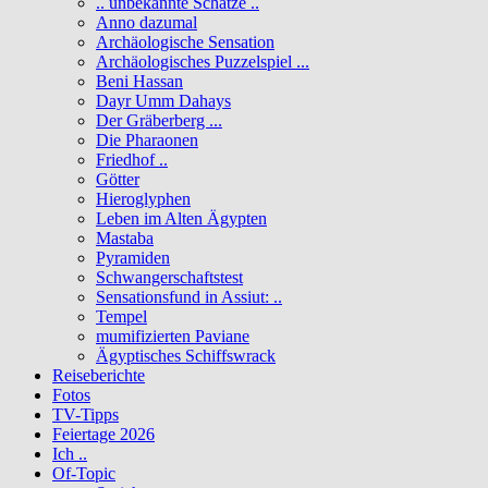
.. unbekannte Schätze ..
Anno dazumal
Archäologische Sensation
Archäologisches Puzzelspiel ...
Beni Hassan
Dayr Umm Dahays
Der Gräberberg ...
Die Pharaonen
Friedhof ..
Götter
Hieroglyphen
Leben im Alten Ägypten
Mastaba
Pyramiden
Schwangerschaftstest
Sensationsfund in Assiut: ..
Tempel
mumifizierten Paviane
Ägyptisches Schiffswrack
Reiseberichte
Fotos
TV-Tipps
Feiertage 2026
Ich ..
Of-Topic