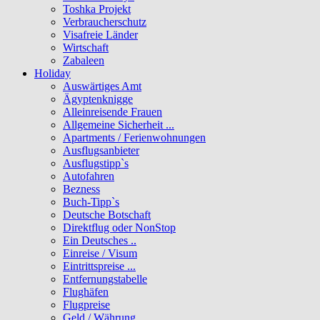
Toshka Projekt
Verbraucherschutz
Visafreie Länder
Wirtschaft
Zabaleen
Holiday
Auswärtiges Amt
Ägyptenknigge
Alleinreisende Frauen
Allgemeine Sicherheit ...
Apartments / Ferienwohnungen
Ausflugsanbieter
Ausflugstipp`s
Autofahren
Bezness
Buch-Tipp`s
Deutsche Botschaft
Direktflug oder NonStop
Ein Deutsches ..
Einreise / Visum
Eintrittspreise ...
Entfernungstabelle
Flughäfen
Flugpreise
Geld / Währung