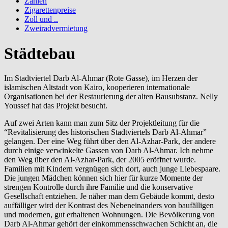
Zahlen
Zigarettenpreise
Zoll und ..
Zweiradvermietung
Städtebau
Im Stadtviertel Darb Al-Ahmar (Rote Gasse), im Herzen der
islamischen Altstadt von Kairo, kooperieren internationale
Organisationen bei der Restaurierung der alten Bausubstanz. Nelly
Youssef hat das Projekt besucht.
Auf zwei Arten kann man zum Sitz der Projektleitung für die
“Revitalisierung des historischen Stadtviertels Darb Al-Ahmar”
gelangen. Der eine Weg führt über den Al-Azhar-Park, der andere
durch einige verwinkelte Gassen von Darb Al-Ahmar. Ich nehme
den Weg über den Al-Azhar-Park, der 2005 eröffnet wurde.
Familien mit Kindern vergnügen sich dort, auch junge Liebespaare.
Die jungen Mädchen können sich hier für kurze Momente der
strengen Kontrolle durch ihre Familie und die konservative
Gesellschaft entziehen. Je näher man dem Gebäude kommt, desto
auffälliger wird der Kontrast des Nebeneinanders von baufälligen
und modernen, gut erhaltenen Wohnungen. Die Bevölkerung von
Darb Al-Ahmar gehört der einkommensschwachen Schicht an, die