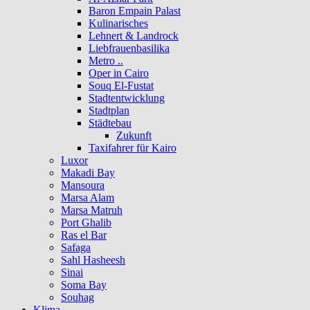
Baron Empain Palast
Kulinarisches
Lehnert & Landrock
Liebfrauenbasilika
Metro ..
Oper in Cairo
Souq El-Fustat
Stadtentwicklung
Stadtplan
Städtebau
Zukunft
Taxifahrer für Kairo
Luxor
Makadi Bay
Mansoura
Marsa Alam
Marsa Matruh
Port Ghalib
Ras el Bar
Safaga
Sahl Hasheesh
Sinai
Soma Bay
Souhag
Klima