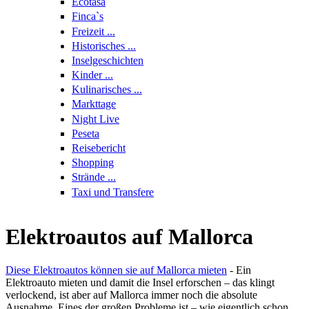
Ecotasa
Finca`s
Freizeit ...
Historisches ...
Inselgeschichten
Kinder ...
Kulinarisches ...
Markttage
Night Live
Peseta
Reisebericht
Shopping
Strände ...
Taxi und Transfere
Elektroautos auf Mallorca
Diese Elektroautos können sie auf Mallorca mieten
-
Ein
Elektroauto mieten und damit die Insel erforschen – das klingt
verlockend, ist aber auf Mallorca immer noch die absolute
Ausnahme. Eines der großen Probleme ist – wie eigentlich schon