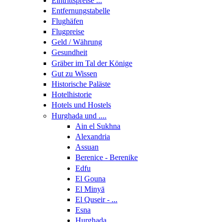
Eintrittspreise ...
Entfernungstabelle
Flughäfen
Flugpreise
Geld / Währung
Gesundheit
Gräber im Tal der Könige
Gut zu Wissen
Historische Paläste
Hotelhistorie
Hotels und Hostels
Hurghada und ....
Ain el Sukhna
Alexandria
Assuan
Berenice - Berenike
Edfu
El Gouna
El Minyā
El Quseir - ...
Esna
Hurghada