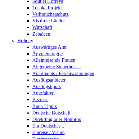
Sout el Horreya
Toshka Projekt
Verbraucherschutz
Visafreie Länder
Wirtschaft
Zabaleen
Holiday
Auswärtiges Amt
Ägyptenknigge
Alleinreisende Frauen
Allgemeine Sicherheit ...
Apartments / Ferienwohnungen
Ausflugsanbieter
Ausflugstipp`s
Autofahren
Bezness
Buch-Tipp`s
Deutsche Botschaft
Direktflug oder NonStop
Ein Deutsches ..
Einreise / Visum