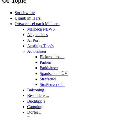
Of-Topic
Sprichworte
Urlaub im Harz
Ortswechsel nach Mallorca
Mallorca NEWS
Allgemeines
AirPort
Ausflugs Tipp`s
Autofahren
Elektroautos ...
Parken
Parkhäuser
Spanischer TÜV
Strafzettel
Straßenverkehr
Balconing
Besondere ...
Buchtipp`s
Camping
Dörfer ..