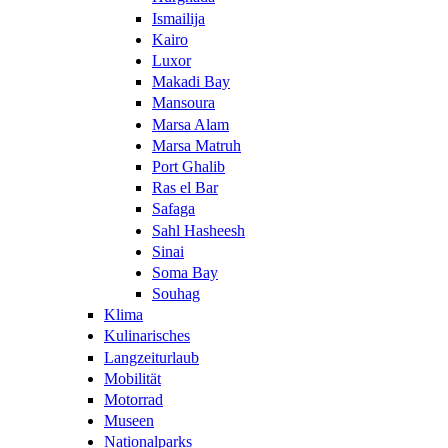
Ismailija
Kairo
Luxor
Makadi Bay
Mansoura
Marsa Alam
Marsa Matruh
Port Ghalib
Ras el Bar
Safaga
Sahl Hasheesh
Sinai
Soma Bay
Souhag
Klima
Kulinarisches
Langzeiturlaub
Mobilität
Motorrad
Museen
Nationalparks