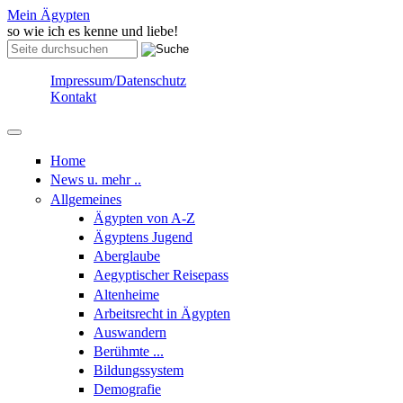
Skip to content
Skip to navigation
Mein Ägypten
so wie ich es kenne und liebe!
Suche
Suchformular
Impressum/Datenschutz
Kontakt
Home
News u. mehr ..
Allgemeines
Ägypten von A-Z
Ägyptens Jugend
Aberglaube
Aegyptischer Reisepass
Altenheime
Arbeitsrecht in Ägypten
Auswandern
Berühmte ...
Bildungssystem
Demografie