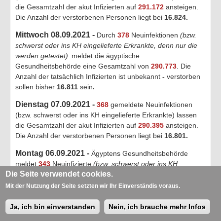
die Gesamtzahl der akut Infizierten auf
291.172
ansteigen.
Die Anzahl der verstorbenen Personen liegt bei
16.824
.
Mittwoch 08.09.2021 -
Durch
378
Neuinfektionen
(bzw.
schwerst oder ins KH eingelieferte Erkrankte, denn nur die
werden getestet)
meldet die ägyptische
Gesundheitsbehörde eine Gesamtzahl von
290.773
. Die
Anzahl der tatsächlich Infizierten ist unbekannt
-
verstorben
sollen bisher
16.811
sein
.
Dienstag 07.09.2021 -
368
gemeldete Neuinfektionen
(bzw. schwerst oder ins KH eingelieferte Erkrankte) lassen
die Gesamtzahl der akut Infizierten auf
290.395
ansteigen.
Die Anzahl der verstorbenen Personen liegt bei
16.801
.
Montag 06.09.2021 -
Ägyptens Gesundheitsbehörde
meldet
343
Neuinfizierte
(bzw. schwerst oder ins KH
Die Seite verwendet cookies.
eingelieferte Erkrankte, denn nur die werden getestet)
- die
Gesamtzahl steigt somit auf
290.027
an. Die Anzahl der
Mit der Nutzung der Seite setzten wir Ihr Einverständis voraus.
Verstorben wird mit
16.789
angegeben
.
Ja, ich bin einverstanden
Nein, ich brauche mehr Infos
Sonntag 05.09.2021 -
331
gemeldete Neuinfektionen