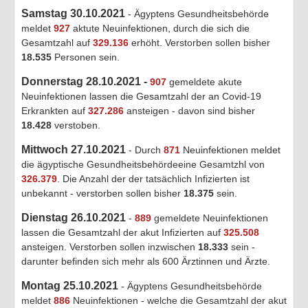
Samstag 30.10.2021
- Ägyptens Gesundheitsbehörde
meldet
927
aktute Neuinfektionen, durch die sich die
Gesamtzahl auf
329.136
erhöht. Verstorben sollen bisher
18.535
Personen sein.
Donnerstag 28.10.2021 -
907
gemeldete akute
Neuinfektionen lassen die Gesamtzahl der an Covid-19
Erkrankten auf
327.286
ansteigen - davon sind bisher
18.428
verstoben.
Mittwoch 27.10.2021
- Durch
871
Neuinfektionen meldet
die ägyptische Gesundheitsbehördeeine Gesamtzhl von
326.379
. Die Anzahl der der tatsächlich Infizierten ist
unbekannt - verstorben sollen bisher
18.375
sein.
Dienstag 26.10.2021
-
889
gemeldete Neuinfektionen
lassen die Gesamtzahl der akut Infizierten auf
325.508
ansteigen. Verstorben sollen inzwischen
18.333
sein -
darunter befinden sich mehr als 600 Ärztinnen und Ärzte.
Montag 25.10.2021
- Ägyptens Gesundheitsbehörde
meldet
886
Neuinfektionen - welche die Gesamtzahl der akut