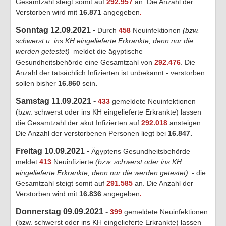
Gesamtzahl steigt somit auf
292.957
an. Die Anzahl der
Verstorben wird mit
16.871
angegeben
.
Sonntag 12.09.2021 -
Durch
458
Neuinfektionen
(bzw.
schwerst u. ins KH eingelieferte Erkrankte, denn nur die
werden getestet)
meldet die ägyptische
Gesundheitsbehörde eine Gesamtzahl von
292.476
. Die
Anzahl der tatsächlich Infizierten ist unbekannt
-
verstorben
sollen bisher
16.860
sein
.
Samstag 11.09.2021 -
433
gemeldete Neuinfektionen
(bzw. schwerst oder ins KH eingelieferte Erkrankte) lassen
die Gesamtzahl der akut Infizierten auf
292.018
ansteigen.
Die Anzahl der verstorbenen Personen liegt bei
16.8
47.
Freitag 10.09.2021 -
Ägyptens Gesundheitsbehörde
meldet
413
Neuinfizierte
(bzw. schwerst oder ins KH
eingelieferte Erkrankte, denn nur die werden getestet)
- die
Gesamtzahl steigt somit auf
291.585
an. Die Anzahl der
Verstorben wird mit
16.836
angegeben
.
Donnerstag 09.09.2021 -
399
gemeldete Neuinfektionen
(bzw. schwerst oder ins KH eingelieferte Erkrankte) lassen