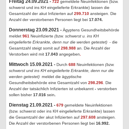
Freitag 24.09.2021 -
722
gemeldete Neuinfektionen (bzw.
schwerst und ins KH eingelieferte Erkrankte) lassen die
Gesamtzahl der akut Infizierten auf
299.710
ansteigen. Die
Anzahl der verstorbenen Personen liegt bei
17.074
.
Donnerstag 23.09.2021 -
Ägyptens Gesundheitsbehörde
meldet
961
Neuinfizierte
(bzw. schwerst u. ins KH
eingelieferte Erkrankte, denn nur die werden getestet)
- die
Gesamtzahl steigt somit auf
298.988
an. Die Anzahl der
Verstorben wird mit
17.043
angegeben
.
Mittwoch 15.09.2021 -
Durch
688
Neuinfektionen
(bzw.
schwerst und ins KH eingelieferte Erkrankte, denn nur die
werden getestet)
meldet die ägyptische
Gesundheitsbehörde eine Gesamtzahl von
298.296
. Die
Anzahl der tatsächlich Infizierten ist unbekannt
-
verstorben
sollen bisher
17.016
sein
.
Dienstag 21.09.2021 -
679
gemeldete Neuinfektionen
(bzw. schwerst oder ins KH eingelieferte Erkrankte) lassen
die Gesamtzahl der akut Infizierten auf
297.608
ansteigen.
Die Anzahl der verstorbenen Personen liegt bei
16.992
.