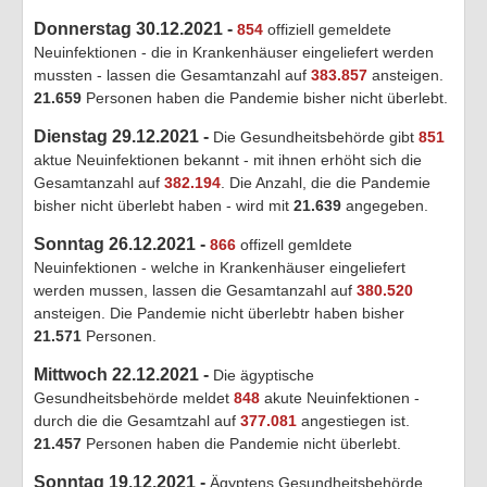
Donnerstag 30.12.2021 -
854
offiziell gemeldete
Neuinfektionen - die in Krankenhäuser eingeliefert werden
mussten - lassen die Gesamtanzahl auf
383.857
ansteigen.
21.659
Personen haben die Pandemie bisher nicht überlebt.
Dienstag 29.12.2021 -
Die Gesundheitsbehörde gibt
851
aktue Neuinfektionen bekannt - mit ihnen erhöht sich die
Gesamtanzahl auf
382.194
. Die Anzahl, die die Pandemie
bisher nicht überlebt haben - wird mit
21.639
angegeben.
Sonntag 26.12.2021 -
866
offizell gemldete
Neuinfektionen - welche in Krankenhäuser eingeliefert
werden mussen, lassen die Gesamtanzahl auf
380.520
ansteigen. Die Pandemie nicht überlebtr haben bisher
21.571
Personen.
Mittwoch 22.12.2021 -
Die ägyptische
Gesundheitsbehörde meldet
848
akute Neuinfektionen -
durch die die Gesamtzahl auf
377.081
angestiegen ist.
21.457
Personen haben die Pandemie nicht überlebt.
Sonntag 19.12.2021 -
Ägyptens Gesundheitsbehörde