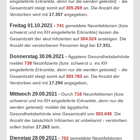
eingelieferte Erkrankte, denn nur die werden getestet)
- die
Gesamtzahl steigt somit auf
305.269
an. Die Anzahl der
Verstorben wird mit
17.357
angegeben
.
Freitag 01.10.2021 -
741
gemeldete Neuinfektionen (bzw.
schwerst und ins KH eingelieferte Erkrankte) lassen die
Gesamtzahl der akut Infizierten auf
304.524
ansteigen. Die
Anzahl der verstorbenen Personen liegt bei
17.331
.
Donnerstag 30.09.2021 -
Ägyptens Gesundheitsbehörde
meldet
738
Neuinfizierte
(bzw. schwerst u. ins KH
eingelieferte Erkrankte, denn nur die werden getestet)
- die
Gesamtzahl steigt somit auf
303.783
an. Die Anzahl der
Verstorben wird mit
17.294
angegeben
.
Mittwoch 29.09.2021 -
Durch
718
Neuinfektionen
(bzw.
schwerst und ins KH eingelieferte Erkrankte, denn nur die
werden getestet)
meldet die ägyptische
Gesundheitsbehörde eine Gesamtzahl von
303.045
. Die
Anzahl der tatsächlich Infizierten ist unbekannt
-
verstorben
sollen bisher
17.263
sein
.
Dienstag 28.09.2021 -
702
gemeldete Neuinfektionen