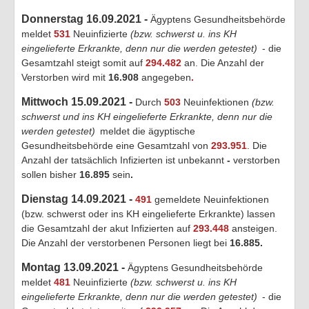
Donnerstag 16.09.2021 -
Ägyptens Gesundheitsbehörde
meldet
531
Neuinfizierte
(bzw. schwerst u. ins KH
eingelieferte Erkrankte, denn nur die werden getestet)
- die
Gesamtzahl steigt somit auf
294.482
an. Die Anzahl der
Verstorben wird mit
16.908
angegeben
.
Mittwoch 15.09.2021 -
Durch
503
Neuinfektionen
(bzw.
schwerst und ins KH eingelieferte Erkrankte, denn nur die
werden getestet)
meldet die ägyptische
Gesundheitsbehörde eine Gesamtzahl von
293.951
. Die
Anzahl der tatsächlich Infizierten ist unbekannt
-
verstorben
sollen bisher
16.895
sein
.
Dienstag 14.09.2021 -
491
gemeldete Neuinfektionen
(bzw. schwerst oder ins KH eingelieferte Erkrankte) lassen
die Gesamtzahl der akut Infizierten auf
293.448
ansteigen.
Die Anzahl der verstorbenen Personen liegt bei
16.8
85.
Montag 13.09.2021 -
Ägyptens Gesundheitsbehörde
meldet
481
Neuinfizierte
(bzw. schwerst u. ins KH
eingelieferte Erkrankte, denn nur die werden getestet)
- die