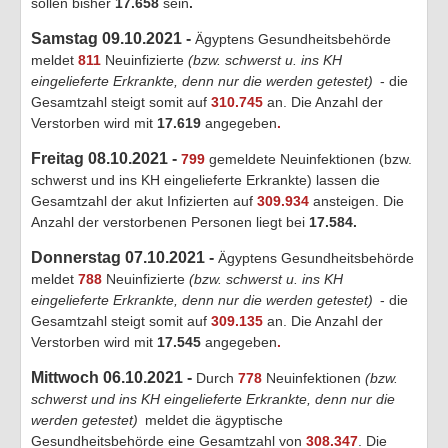
sollen bisher
17.658
sein
.
Samstag 09.10.2021 -
Ägyptens Gesundheitsbehörde
meldet
811
Neuinfizierte
(bzw. schwerst u. ins KH
eingelieferte Erkrankte, denn nur die werden getestet)
- die
Gesamtzahl steigt somit auf
310.745
an. Die Anzahl der
Verstorben wird mit
17.619
angegeben
.
Freitag 08.10.2021 -
799
gemeldete Neuinfektionen (bzw.
schwerst und ins KH eingelieferte Erkrankte) lassen die
Gesamtzahl der akut Infizierten auf
309.934
ansteigen. Die
Anzahl der verstorbenen Personen liegt bei
17.584
.
Donnerstag 07.10.2021 -
Ägyptens Gesundheitsbehörde
meldet
788
Neuinfizierte
(bzw. schwerst u. ins KH
eingelieferte Erkrankte, denn nur die werden getestet)
- die
Gesamtzahl steigt somit auf
309.135
an. Die Anzahl der
Verstorben wird mit
17.545
angegeben
.
Mittwoch 06.10.2021 -
Durch
778
Neuinfektionen
(bzw.
schwerst und ins KH eingelieferte Erkrankte, denn nur die
werden getestet)
meldet die ägyptische
Gesundheitsbehörde eine Gesamtzahl von
308.347
. Die