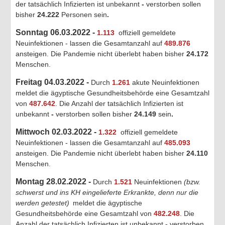
der tatsächlich Infizierten ist unbekannt
-
verstorben sollen
bisher
24.222
Personen sein
.
Sonntag 06.03.2022 -
1.113
offiziell gemeldete
Neuinfektionen - lassen die Gesamtanzahl auf
489.876
ansteigen. Die Pandemie nicht überlebt haben bisher
24.172
Menschen.
Freitag 04.03.2022 -
Durch
1.261
akute Neuinfektionen
meldet die ägyptische Gesundheitsbehörde eine Gesamtzahl
von
487.642
. Die Anzahl der tatsächlich Infizierten ist
unbekannt
-
verstorben sollen bisher
24.149
sein
.
Mittwoch 02.03.2022 -
1.322
offiziell gemeldete
Neuinfektionen - lassen die Gesamtanzahl auf
485.093
ansteigen. Die Pandemie nicht überlebt haben bisher
24.110
Menschen.
Montag 28.02.2022 -
Durch
1.521
Neuinfektionen
(bzw.
schwerst und ins KH eingelieferte Erkrankte, denn nur die
werden getestet)
meldet die ägyptische
Gesundheitsbehörde eine Gesamtzahl von
482.248
. Die
Anzahl der tatsächlich Infizierten ist unbekannt
-
verstorben