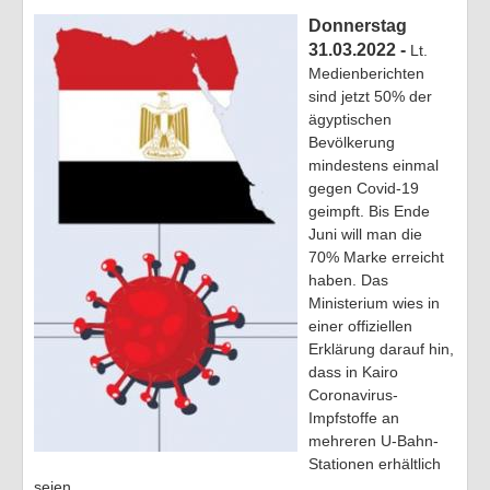
Donnerstag
TV-Tipps
31.03.2022 -
Lt.
Medienberichten
Feiertage 2026
sind jetzt 50% der
ägyptischen
Ich ..
Bevölkerung
mindestens einmal
Of-Topic
gegen Covid-19
geimpft. Bis Ende
Juni will man die
70% Marke erreicht
haben. Das
Ministerium wies in
einer offiziellen
Erklärung darauf hin,
dass in Kairo
Coronavirus-
Impfstoffe an
mehreren U-Bahn-
Stationen erhältlich
seien.