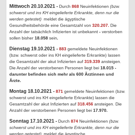
Mittwoch 20.10.2021 -
Durch
868
Neuinfektionen
(bzw.
schwerst und ins KH eingelieferte Erkrankte, denn nur die
werden getestet)
meldet die ägyptische
Gesundheitsbehörde eine Gesamtzahl von
320.207.
Die
Anzahl der tatsächlich Infizierten ist unbekannt
-
verstorben
sollen bisher
18.058
sein
.
Dienstag 19.10.2021 -
883
gemeldete Neuinfektionen
(bzw. schwerst oder ins KH eingelieferte Erkrankte) lassen
die Gesamtzahl der akut Infizierten auf
319.339
ansteigen.
Die Anzahl der verstorbenen Personen liegt bei
18.015 -
darunter befinden sich mehr als 600 Ärztinnen und
Ärzte
.
Montag 18.10.2021 -
871
gemeldete Neuinfektionen (bzw.
schwerst und ins KH eingelieferte Erkrankte) lassen die
Gesamtzahl der akut Infizierten auf
318.456
ansteigen. Die
Anzahl der verstorbenen Personen liegt bei
17.970
.
Sonntag 17.10.2021 -
Durch
874
Neuinfektionen
(bzw.
schwerst und ins KH eingelieferte Erkrankte, denn nur die
werden getestet)
meldet die ägyptische