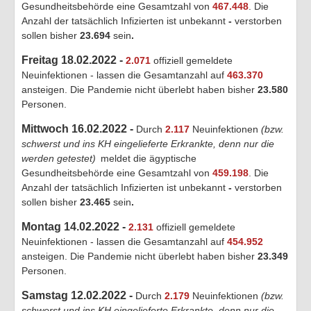
Gesundheitsbehörde eine Gesamtzahl von
467.448
. Die
Anzahl der tatsächlich Infizierten ist unbekannt
-
verstorben
sollen bisher
23.694
sein
.
Freitag 18.02.2022 -
2.071
offiziell gemeldete
Neuinfektionen - lassen die Gesamtanzahl auf
463.370
ansteigen. Die Pandemie nicht überlebt haben bisher
23.580
Personen.
Mittwoch 16.02.2022 -
Durch
2.117
Neuinfektionen
(bzw.
schwerst und ins KH eingelieferte Erkrankte, denn nur die
werden getestet)
meldet die ägyptische
Gesundheitsbehörde eine Gesamtzahl von
459.198
. Die
Anzahl der tatsächlich Infizierten ist unbekannt
-
verstorben
sollen bisher
23.465
sein
.
Montag 14.02.2022 -
2.131
offiziell gemeldete
Neuinfektionen - lassen die Gesamtanzahl auf
454.952
ansteigen. Die Pandemie nicht überlebt haben bisher
23.349
Personen.
Samstag 12.02.2022 -
Durch
2.179
Neuinfektionen
(bzw.
schwerst und ins KH eingelieferte Erkrankte, denn nur die