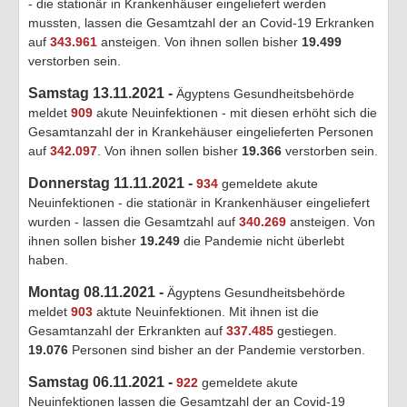
- die stationär in Krankenhäuser eingeliefert werden
mussten, lassen die Gesamtzahl der an Covid-19 Erkranken
auf
343.961
ansteigen. Von ihnen sollen bisher
19.499
verstorben sein.
Samstag 13.11.2021 -
Ägyptens Gesundheitsbehörde
meldet
909
akute Neuinfektionen - mit diesen erhöht sich die
Gesamtanzahl der in Krankehäuser eingelieferten Personen
auf
342.097
. Von ihnen sollen bisher
19.366
verstorben sein.
Donnerstag 11.11.2021 -
934
gemeldete akute
Neuinfektionen - die stationär in Krankenhäuser eingeliefert
wurden - lassen die Gesamtzahl auf
340.269
ansteigen. Von
ihnen sollen bisher
19.249
die Pandemie nicht überlebt
haben.
Montag 08.11.2021 -
Ägyptens Gesundheitsbehörde
meldet
903
aktute Neuinfektionen. Mit ihnen ist die
Gesamtanzahl der Erkrankten auf
337.485
gestiegen.
19.076
Personen sind bisher an der Pandemie verstorben.
Samstag 06.11.2021 -
922
gemeldete akute
Neuinfektionen lassen die Gesamtzahl der an Covid-19