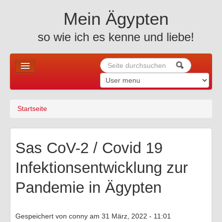
Skip to content
Skip to navigation
Mein Ägypten
so wie ich es kenne und liebe!
Suche
Suchformular
Home
Startseite
Sie sind hier
News u. mehr ..
Allgemeines
Sas CoV-2 / Covid 19
Holiday
Infektionsentwicklung zur
Altes Ägypten
Pandemie in Ägypten
Reiseberichte
Gespeichert von
conny
am 31 März, 2022 - 11:01
Fotos