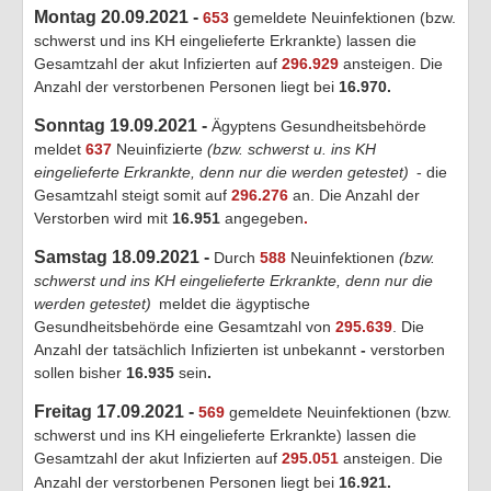
Montag 20.09.2021 -
653
gemeldete Neuinfektionen (bzw.
schwerst und ins KH eingelieferte Erkrankte) lassen die
Gesamtzahl der akut Infizierten auf
296.929
ansteigen. Die
Anzahl der verstorbenen Personen liegt bei
16.970.
Sonntag 19.09.2021 -
Ägyptens Gesundheitsbehörde
meldet
637
Neuinfizierte
(bzw. schwerst u. ins KH
eingelieferte Erkrankte, denn nur die werden getestet)
- die
Gesamtzahl steigt somit auf
296.276
an. Die Anzahl der
Verstorben wird mit
16.951
angegeben
.
Samstag 18.09.2021 -
Durch
588
Neuinfektionen
(bzw.
schwerst und ins KH eingelieferte Erkrankte, denn nur die
werden getestet)
meldet die ägyptische
Gesundheitsbehörde eine Gesamtzahl von
295.639
. Die
Anzahl der tatsächlich Infizierten ist unbekannt
-
verstorben
sollen bisher
16.935
sein
.
Freitag 17.09.2021 -
569
gemeldete Neuinfektionen (bzw.
schwerst und ins KH eingelieferte Erkrankte) lassen die
Gesamtzahl der akut Infizierten auf
295.051
ansteigen. Die
Anzahl der verstorbenen Personen liegt bei
16.921
.