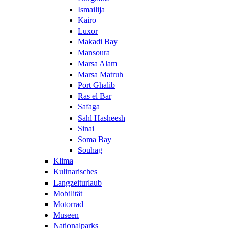
Ismailija
Kairo
Luxor
Makadi Bay
Mansoura
Marsa Alam
Marsa Matruh
Port Ghalib
Ras el Bar
Safaga
Sahl Hasheesh
Sinai
Soma Bay
Souhag
Klima
Kulinarisches
Langzeiturlaub
Mobilität
Motorrad
Museen
Nationalparks