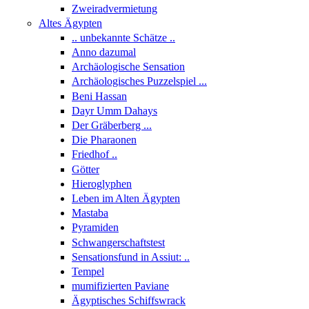
Zweiradvermietung
Altes Ägypten
.. unbekannte Schätze ..
Anno dazumal
Archäologische Sensation
Archäologisches Puzzelspiel ...
Beni Hassan
Dayr Umm Dahays
Der Gräberberg ...
Die Pharaonen
Friedhof ..
Götter
Hieroglyphen
Leben im Alten Ägypten
Mastaba
Pyramiden
Schwangerschaftstest
Sensationsfund in Assiut: ..
Tempel
mumifizierten Paviane
Ägyptisches Schiffswrack