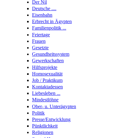
Der Nil
Deutsche ....
Eisenbahn
Erbrecht in Ägypten
Familienpolitik ...
Feiertage
Frauen
Gesetzte
Gesundheitssystem
Gewerkschaften
Hilfsprojekte
Homosexualität
Job / Praktikum
Kontaktadessen
Liebesleben ...
Mindestlöhne
Ober- u. Unterägypten
Politik
Presse/Entwicklung
Pünktlichkeit
Religionen