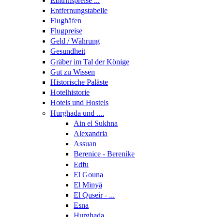
Eintrittspreise ...
Entfernungstabelle
Flughäfen
Flugpreise
Geld / Währung
Gesundheit
Gräber im Tal der Könige
Gut zu Wissen
Historische Paläste
Hotelhistorie
Hotels und Hostels
Hurghada und ....
Ain el Sukhna
Alexandria
Assuan
Berenice - Berenike
Edfu
El Gouna
El Minyā
El Quseir - ...
Esna
Hurghada