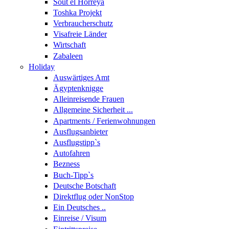
Sout el Horreya
Toshka Projekt
Verbraucherschutz
Visafreie Länder
Wirtschaft
Zabaleen
Holiday
Auswärtiges Amt
Ägyptenknigge
Alleinreisende Frauen
Allgemeine Sicherheit ...
Apartments / Ferienwohnungen
Ausflugsanbieter
Ausflugstipp`s
Autofahren
Bezness
Buch-Tipp`s
Deutsche Botschaft
Direktflug oder NonStop
Ein Deutsches ..
Einreise / Visum