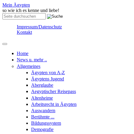
Skip to content
Skip to navigation
Mein Ägypten
so wie ich es kenne und liebe!
Suche
Suchformular
Impressum/Datenschutz
Kontakt
Home
News u. mehr ..
Allgemeines
Ägypten von A-Z
Ägyptens Jugend
Aberglaube
Aegyptischer Reisepass
Altenheime
Arbeitsrecht in Ägypten
Auswandern
Berühmte ...
Bildungssystem
Demografie