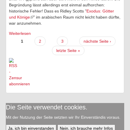
Begründung lässt allerdings erst einmal aufhorchen:
historische Fehler! Dass es Ridley Scotts "
Exodus: Götter
und Könige
" im arabischen Raum nicht leicht haben dürfte,
war anzunehmen.
Weiterlesen
über Wegen historischer Fehler: Ridley Scotts
"Exodus: Götter und Könige" in Ägypten verboten
1
2
3
nächste Seite ›
Seiten
letzte Seite »
Die Seite verwendet cookies.
Mit der Nutzung der Seite setzten wir Ihr Einverständis voraus.
Ja, ich bin einverstanden
Nein, ich brauche mehr Infos