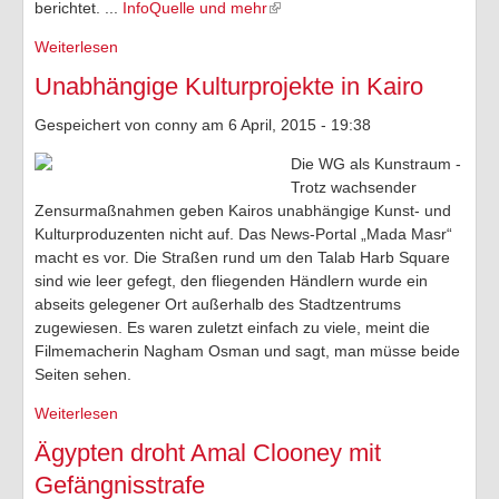
berichtet. ...
InfoQuelle und mehr
Weiterlesen
über Kultur und Zensur in Ägypten
Unabhängige Kulturprojekte in Kairo
Gespeichert von
conny
am 6 April, 2015 - 19:38
Die WG als Kunstraum -
Trotz wachsender
Zensurmaßnahmen geben Kairos unabhängige Kunst- und
Kulturproduzenten nicht auf. Das News-Portal „Mada Masr“
macht es vor.
Die Straßen rund um den Talab Harb Square
sind wie leer gefegt, den fliegenden Händlern wurde ein
abseits gelegener Ort außerhalb des Stadtzentrums
zugewiesen. Es waren zuletzt einfach zu viele, meint die
Filmemacherin Nagham Osman und sagt, man müsse beide
Seiten sehen.
Weiterlesen
über Unabhängige Kulturprojekte in Kairo
Ägypten droht Amal Clooney mit
Gefängnisstrafe