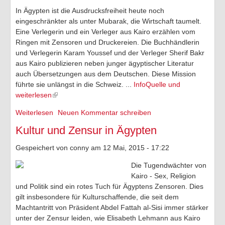
In Ägypten ist die Ausdrucksfreiheit heute noch
TV-Tipps
eingeschränkter als unter Mubarak, die Wirtschaft taumelt.
Eine Verlegerin und ein Verleger aus Kairo erzählen vom
Feiertage 2026
Ringen mit Zensoren und Druckereien. Die Buchhändlerin
und Verlegerin Karam Youssef und der Verleger Sherif Bakr
Ich ..
aus Kairo publizieren neben junger ägyptischer Literatur
auch Übersetzungen aus dem Deutschen. Diese Mission
Of-Topic
führte sie unlängst in die Schweiz. ...
InfoQuelle und
weiterlesen
Weiterlesen
über Bücher machen in Ägypten - Der Druck führt zu
Neuen Kommentar schreiben
mehr Selbstzensur
Kultur und Zensur in Ägypten
Gespeichert von
conny
am 12 Mai, 2015 - 17:22
Die Tugendwächter von
Kairo - Sex, Religion
und Politik sind ein rotes Tuch für Ägyptens Zensoren. Dies
gilt insbesondere für Kulturschaffende, die seit dem
Machtantritt von Präsident Abdel Fattah al-Sisi immer stärker
unter der Zensur leiden, wie Elisabeth Lehmann aus Kairo