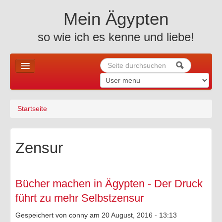
Skip to content
Skip to navigation
Mein Ägypten
so wie ich es kenne und liebe!
Suche
Suchformular
Home
Startseite
Sie sind hier
News u. mehr ..
Allgemeines
Zensur
Holiday
Altes Ägypten
Bücher machen in Ägypten - Der Druck
führt zu mehr Selbstzensur
Reiseberichte
Gespeichert von
conny
am 20 August, 2016 - 13:13
Fotos