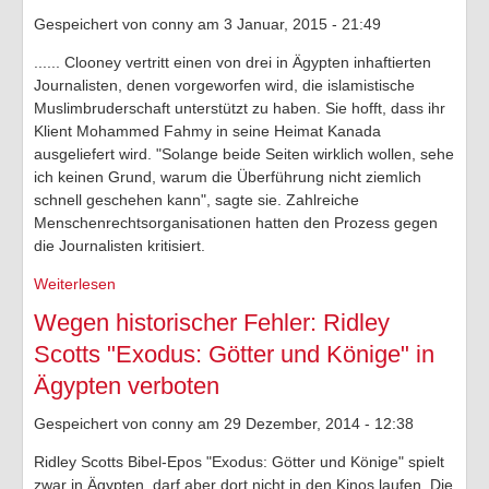
Gespeichert von
conny
am 3 Januar, 2015 - 21:49
...... Clooney vertritt einen von drei in Ägypten inhaftierten
Journalisten, denen vorgeworfen wird, die islamistische
Muslimbruderschaft unterstützt zu haben. Sie hofft, dass ihr
Klient Mohammed Fahmy in seine Heimat Kanada
ausgeliefert wird. "Solange beide Seiten wirklich wollen, sehe
ich keinen Grund, warum die Überführung nicht ziemlich
schnell geschehen kann", sagte sie. Zahlreiche
Menschenrechtsorganisationen hatten den Prozess gegen
die Journalisten kritisiert.
Weiterlesen
über Ägypten droht Amal Clooney mit Gefängnisstrafe
Wegen historischer Fehler: Ridley
Scotts "Exodus: Götter und Könige" in
Ägypten verboten
Gespeichert von
conny
am 29 Dezember, 2014 - 12:38
Ridley Scotts Bibel-Epos "Exodus: Götter und Könige" spielt
zwar in Ägypten, darf aber dort nicht in den Kinos laufen. Die