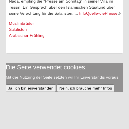
Nada, empfing die "Presse am Sonntag" in seiner Villa im
Tessin. Ein Gespräch über den Islamischen Staatund über
TV-Tipps
seine Verachtung für die Salafisten. ...
InfoQuelle-diePresse
Feiertage 2026
Muslimbrüder
Salafisten
Ich ..
Arabischer Frühling
Of-Topic
Die Seite verwendet cookies.
Mit der Nutzung der Seite setzten wir Ihr Einverständis voraus.
Ja, ich bin einverstanden
Nein, ich brauche mehr Infos