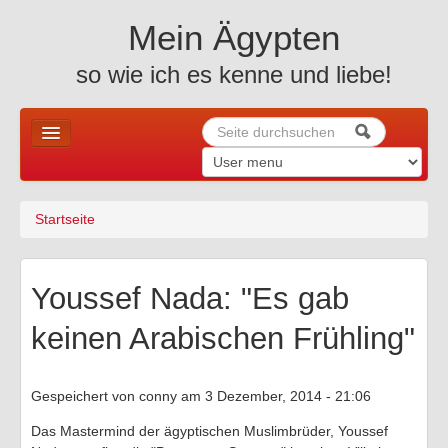
Skip to content
Skip to navigation
Mein Ägypten
so wie ich es kenne und liebe!
Suche
Suchformular
Home
Startseite
Sie sind hier
News u. mehr ..
Allgemeines
Youssef Nada: "Es gab
Holiday
keinen Arabischen Frühling"
Altes Ägypten
Gespeichert von
conny
am 3 Dezember, 2014 - 21:06
Reiseberichte
Das Mastermind der ägyptischen Muslimbrüder, Youssef
Fotos