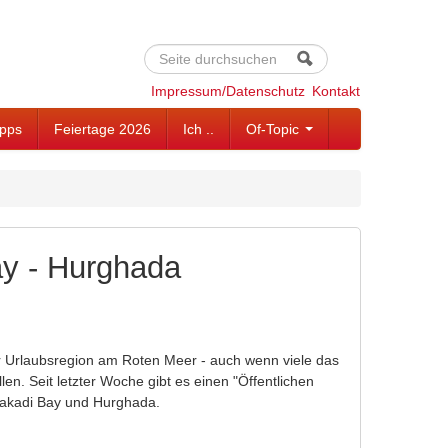
Suche
Suchformular
Impressum/Datenschutz
Kontakt
ipps
Feiertage 2026
Ich ..
Of-Topic
ay - Hurghada
er Urlaubsregion am Roten Meer - auch wenn viele das
en. Seit letzter Woche gibt es einen "Öffentlichen
akadi Bay und Hurghada.