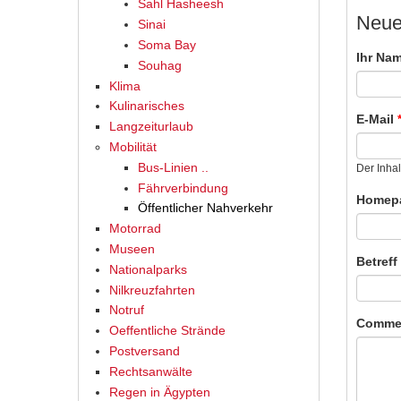
Sahl Hasheesh
Neue
Sinai
Soma Bay
Ihr Na
Souhag
Klima
Kulinarisches
E-Mail
Langzeiturlaub
Mobilität
Bus-Linien ..
Der Inhal
Fährverbindung
Homep
Öffentlicher Nahverkehr
Motorrad
Museen
Betreff
Nationalparks
Nilkreuzfahrten
Notruf
Comme
Oeffentliche Strände
Postversand
Rechtsanwälte
Regen in Ägypten