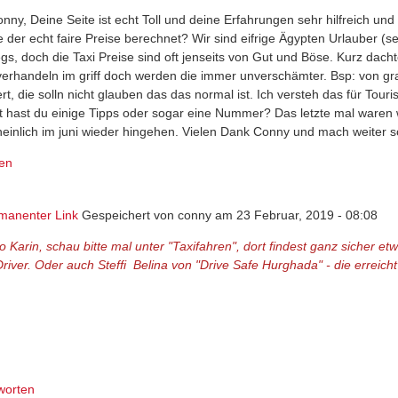
onny, Deine Seite ist echt Toll und deine Erfahrungen sehr hilfreich und
te der echt faire Preise berechnet? Wir sind eifrige Ägypten Urlauber (
gs, doch die Taxi Preise sind oft jenseits von Gut und Böse. Kurz dacht
verhandeln im griff doch werden die immer unverschämter. Bsp: von gra
rt, die solln nicht glauben das das normal ist. Ich versteh das für Tour
ht hast du einige Tipps oder sogar eine Nummer? Das letzte mal waren
einlich im juni wieder hingehen. Vielen Dank Conny und mach weiter s
en
manenter Link
Gespeichert von
conny
am 23 Februar, 2019 - 08:08
lo Karin, schau bitte mal unter "Taxifahren", dort findest ganz sicher
river. Oder auch Steffi Belina von "Drive Safe Hurghada" - die erreic
worten