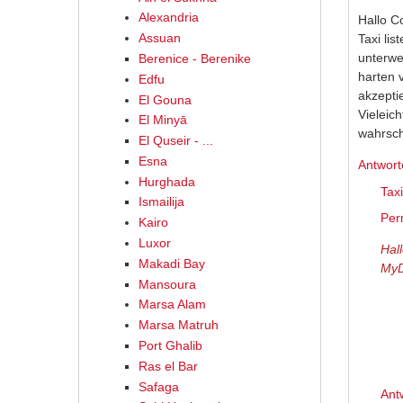
Alexandria
Hallo C
Assuan
Taxi lis
unterwe
Berenice - Berenike
harten 
Edfu
akzeptie
El Gouna
Vieleic
El Minyā
wahrsch
El Quseir - ...
Esna
Antwort
Hurghada
Taxi
Ismailija
Per
Kairo
Luxor
Hal
Makadi Bay
MyD
Mansoura
Marsa Alam
Marsa Matruh
Port Ghalib
Ras el Bar
Safaga
Ant