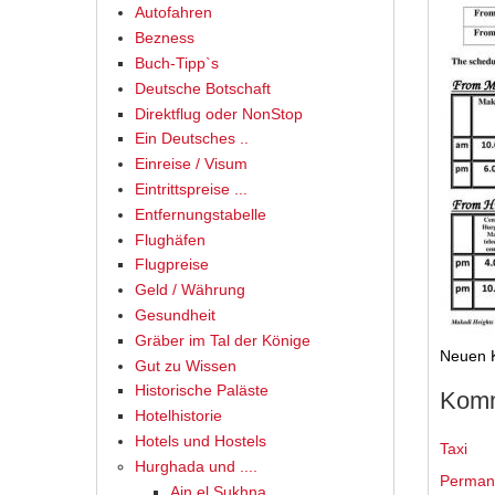
Autofahren
Bezness
Buch-Tipp`s
Deutsche Botschaft
Direktflug oder NonStop
Ein Deutsches ..
Einreise / Visum
Eintrittspreise ...
Entfernungstabelle
Flughäfen
Flugpreise
Geld / Währung
Gesundheit
Gräber im Tal der Könige
Neuen 
Gut zu Wissen
Historische Paläste
Komm
Hotelhistorie
Hotels und Hostels
Taxi
Hurghada und ....
Permane
Ain el Sukhna