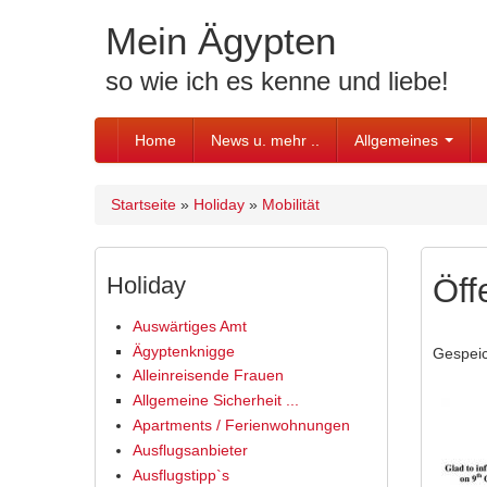
Skip to content
Skip to navigation
Mein Ägypten
so wie ich es kenne und liebe!
Home
News u. mehr ..
Allgemeines
Startseite
»
Holiday
»
Mobilität
Sie sind hier
Holiday
Öff
Auswärtiges Amt
Ägyptenknigge
Gespei
Alleinreisende Frauen
Allgemeine Sicherheit ...
Apartments / Ferienwohnungen
Ausflugsanbieter
Ausflugstipp`s