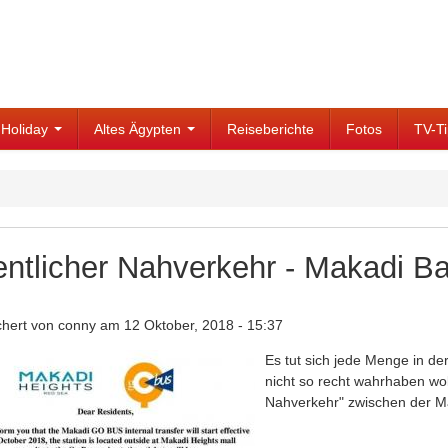
Holiday
Altes Ägypten
Reiseberichte
Fotos
TV-T
entlicher Nahverkehr - Makadi B
chert von
conny
am 12 Oktober, 2018 - 15:37
Es tut sich jede Menge in d
nicht so recht wahrhaben woll
Nahverkehr" zwischen der M