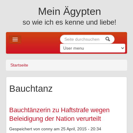
Skip to content
Skip to navigation
Mein Ägypten
so wie ich es kenne und liebe!
Suche
Suchformular
Home
Startseite
Sie sind hier
News u. mehr ..
Allgemeines
Bauchtanz
Holiday
Altes Ägypten
Bauchtänzerin zu Haftstrafe wegen
Beleidigung der Nation verurteilt
Reiseberichte
Gespeichert von
conny
am 25 April, 2015 - 20:34
Fotos