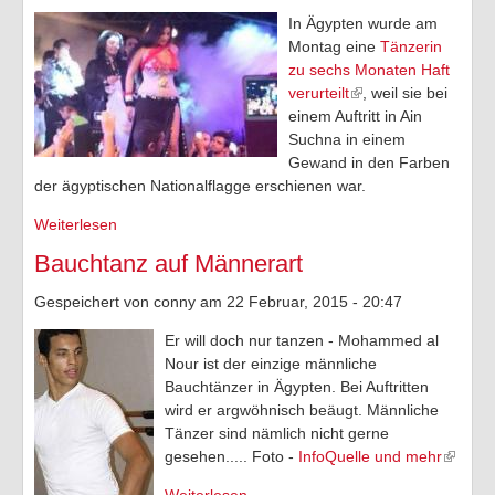
In Ägypten wurde am
TV-Tipps
Montag eine
Tänzerin
zu sechs Monaten Haft
Feiertage 2026
verurteilt
, weil sie bei
einem Auftritt in Ain
Ich ..
Suchna in einem
Gewand in den Farben
Of-Topic
der ägyptischen Nationalflagge erschienen war.
Weiterlesen
über Bauchtänzerin zu Haftstrafe wegen Beleidigung
der Nation verurteilt
Bauchtanz auf Männerart
Gespeichert von
conny
am 22 Februar, 2015 - 20:47
Er will doch nur tanzen - Mohammed al
Nour ist der einzige männliche
Bauchtänzer in Ägypten. Bei Auftritten
wird er argwöhnisch beäugt. Männliche
Tänzer sind nämlich nicht gerne
gesehen..... Foto -
InfoQuelle und mehr
Weiterlesen
über Bauchtanz auf Männerart