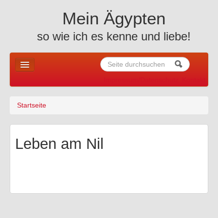
Skip to content
Skip to navigation
Mein Ägypten
so wie ich es kenne und liebe!
Suche
Suchformular
Impressum/Datenschutz
Kontakt
Home
Startseite
Sie sind hier
News u. mehr ..
Allgemeines
Leben am Nil
Holiday
Altes Ägypten
Reiseberichte
Fotos