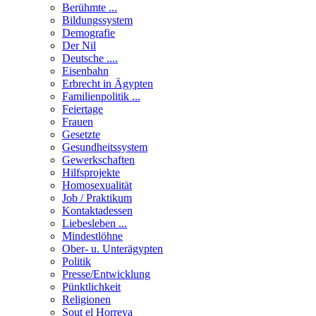
Berühmte ...
Bildungssystem
Demografie
Der Nil
Deutsche ....
Eisenbahn
Erbrecht in Ägypten
Familienpolitik ...
Feiertage
Frauen
Gesetzte
Gesundheitssystem
Gewerkschaften
Hilfsprojekte
Homosexualität
Job / Praktikum
Kontaktadessen
Liebesleben ...
Mindestlöhne
Ober- u. Unterägypten
Politik
Presse/Entwicklung
Pünktlichkeit
Religionen
Sout el Horreya