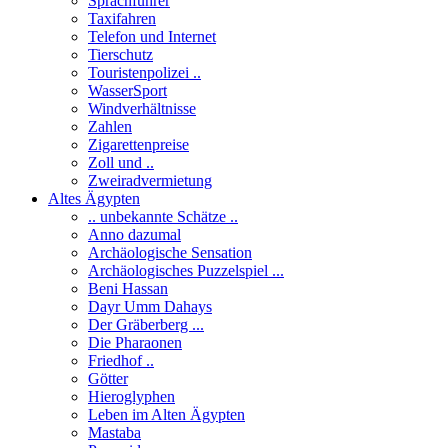
Sprachführer
Taxifahren
Telefon und Internet
Tierschutz
Touristenpolizei ..
WasserSport
Windverhältnisse
Zahlen
Zigarettenpreise
Zoll und ..
Zweiradvermietung
Altes Ägypten
.. unbekannte Schätze ..
Anno dazumal
Archäologische Sensation
Archäologisches Puzzelspiel ...
Beni Hassan
Dayr Umm Dahays
Der Gräberberg ...
Die Pharaonen
Friedhof ..
Götter
Hieroglyphen
Leben im Alten Ägypten
Mastaba