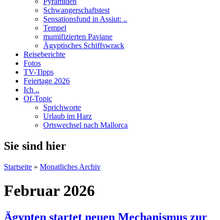
Pyramiden
Schwangerschaftstest
Sensationsfund in Assiut: ..
Tempel
mumifizierten Paviane
Ägyptisches Schiffswrack
Reiseberichte
Fotos
TV-Tipps
Feiertage 2026
Ich ..
Of-Topic
Sprichworte
Urlaub im Harz
Ortswechsel nach Mallorca
Sie sind hier
Startseite
»
Monatliches Archiv
Februar 2026
Ägypten startet neuen Mechanismus zur