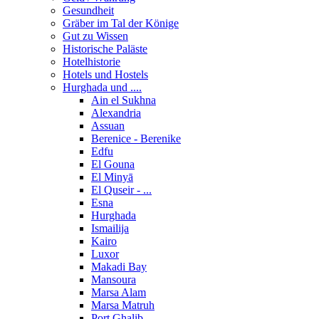
Gesundheit
Gräber im Tal der Könige
Gut zu Wissen
Historische Paläste
Hotelhistorie
Hotels und Hostels
Hurghada und ....
Ain el Sukhna
Alexandria
Assuan
Berenice - Berenike
Edfu
El Gouna
El Minyā
El Quseir - ...
Esna
Hurghada
Ismailija
Kairo
Luxor
Makadi Bay
Mansoura
Marsa Alam
Marsa Matruh
Port Ghalib