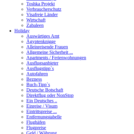
Toshka Projekt
Verbraucherschutz
Visafreie Länder
Wirtschaft
Zabaleen
Holiday
Auswärtiges Amt
Ägyptenknigge
Alleinreisende Frauen
Allgemeine Sicherheit ...
Apartments / Ferienwohnungen
Ausflugsanbieter
Ausflugstipp`s
Autofahren
Bezness
Buch-Tipp`s
Deutsche Botschaft
Direktflug oder NonStop
Ein Deutsches ..
Einreise / Visum
Eintrittspreise ...
Entfernungstabelle
Flughäfen
Flugpreise
Geld / Währung