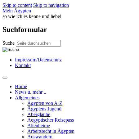
Skip to content
Skip to navigation
Mein Ägypten
so wie ich es kenne und liebe!
Suchformular
Suche
Impressum/Datenschutz
Kontakt
Home
News u. mehr ..
Allgemeines
Ägypten von A-Z
Ägyptens Jugend
Aberglaube
Aegyptischer Reisepass
Altenheime
Arbeitsrecht in Ägypten
Auswandern