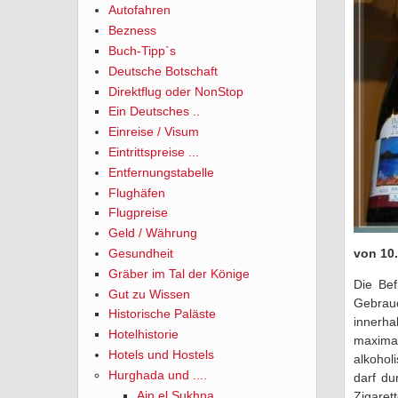
Autofahren
Bezness
Buch-Tipp`s
Deutsche Botschaft
Direktflug oder NonStop
Ein Deutsches ..
Einreise / Visum
Eintrittspreise ...
Entfernungstabelle
Flughäfen
Flugpreise
Geld / Währung
von 10
Gesundheit
Gräber im Tal der Könige
Die Bef
Gut zu Wissen
Gebrau
Historische Paläste
innerha
Hotelhistorie
maxima
Hotels und Hostels
alkohol
Hurghada und ....
darf du
Ain el Sukhna
Zigarett