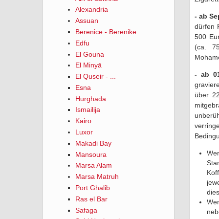
Alexandria
- ab S
Assuan
dürfen 
Berenice - Berenike
500 Eur
Edfu
(ca. 7
El Gouna
Mohamed
El Minyā
- ab 0
El Quseir - ...
gravier
Esna
über 22
Hurghada
mitgeb
Ismailija
unberüh
Kairo
verrin
Luxor
Beding
Makadi Bay
Wer
Mansoura
Sta
Marsa Alam
Kof
Marsa Matruh
jew
Port Ghalib
die
Ras el Bar
Wen
Safaga
neb