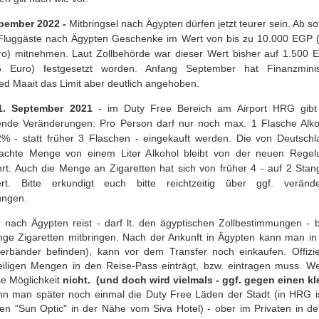
epember 2022 -
Mitbringsel nach Ägypten dürfen jetzt teurer sein. Ab so
Fluggäste nach Ägypten Geschenke im Wert von bis zu 10.000 EGP (
o) mitnehmen. Laut Zollbehörde war dieser Wert bisher auf 1.500 
5 Euro) festgesetzt worden. Anfang September hat Finanzminis
 Maait das Limit aber deutlich angehoben.
1. September 2021
-
im Duty Free
Bereich am Airport HRG
gib
ende Veränderungen: Pro Person darf nur noch max. 1 Flasche Alko
% - statt früher 3 Flaschen - eingekauft werden. Die von Deutschl
rachte Menge von einem Liter Alkohol bleibt von der neuen Regel
rt. Auch die Menge an Zigaretten hat sich von früher 4 - auf 2 Stan
gert. Bitte erkundigt euch bitte reichtzeitig über ggf. verände
ungen.
 nach Ägypten reist - darf lt. den ägyptischen Zollbestimmungen - b
nge Zigaretten mitbringen.
Nach der Ankunft in Ägypten kann man in 
ferbänder befinden), kann vor dem Transfer noch einkaufen.
Offiz
eiligen Mengen in den Reise-Pass einträgt, bzw. eintragen muss.
We
se Möglichkeit
nicht. (und doch wird vielmals - ggf. gegen einen kl
n man später noch einmal die Duty Free Läden
der Stadt
(in HRG i
en "Sun Optic" in der Nähe vom Siva Hotel) - ober im Privaten in d