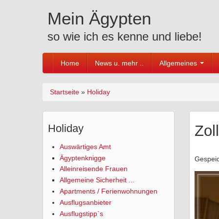
Skip to content
Skip to navigation
Mein Ägypten
so wie ich es kenne und liebe!
Home
News u. mehr ..
Allgemeines
Startseite
»
Holiday
Sie sind hier
Holiday
Zol
Auswärtiges Amt
Ägyptenknigge
Gespei
Alleinreisende Frauen
Allgemeine Sicherheit ...
Apartments / Ferienwohnungen
Ausflugsanbieter
Ausflugstipp`s