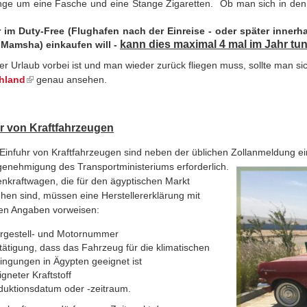
ge um eine Fasche und eine Stange Zigaretten. Ob man sich in den D
 im Duty-Free (Flughafen
nach der Einreise -
oder später
innerh
kann dies maximal 4 mal im Jahr tu
 Mamsha) einkaufen will -
r Urlaub vorbei ist und man wieder zurück fliegen muss, sollte man si
hland
genau ansehen.
r von Kraftfahrzeugen
 Einfuhr von Kraftfahrzeugen sind neben der üblichen Zollanmeldung ein
genehmigung des Transportministeriums
erforderlich.
nkraftwagen, die für den ägyptischen Markt
hen sind, müssen eine Herstellererklärung mit
en Angaben vorweisen:
rgestell- und Motornummer
tätigung, dass das Fahrzeug für die klimatischen
ingungen in Ägypten geeignet ist
gneter Kraftstoff
duktionsdatum oder -zeitraum.