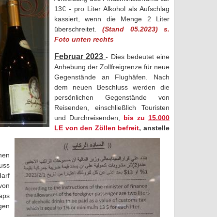
13€ - pro Liter Alkohol als Aufschlag
kassiert, wenn die Menge 2 Liter
überschreitet.
(Stand 05.2023) s.
Foto unten rechts
Februar 2023
-
Dies bedeutet eine
Anhebung der Zollfreigrenze für neue
Gegenstände an Flughäfen. Nach
dem neuen Beschluss werden die
persönlichen Gegenstände von
Reisenden, einschließlich Touristen
und Durchreisenden,
bis zu
15.000
LE
von den Zöllen befreit
, anstelle
hen
uss
arf
von
naps
gen