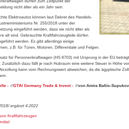
nkraftwagen dürfen zum Zeitpunkt der
ldung nicht älter als ein Jahr sein.
hte Elektroautos können laut Dekret des Handels-
ustrieministeriums Nr. 255/2018 unter der
etzung eingeführt werden, dass sie nicht älter als
hre alt sind. Gebrauchte Kraftfahrzeugteile dürfen
ngeführt werden. Es gibt allerdings einige
en, z.B. für Türen, Motoren, Differentiale und Felgen.
lsatz für Personenkraftwagen (HS 8703) mit Ursprung in der EU beträgt
. Zusätzlich dazu fällt je nach Hubraum eine weitere Steuer in Höhe 
 Verzollung kann vom Rechnungswert abweichen, da die ägyptische Zoll
ann.
lle -
GTAI Germany Trade & Invest -
von Amira Baltic-Supukov
t 2018/ ergänzt 4.2022
 von Kraftfahrzeugen
ittel