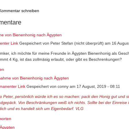
Kommentar schreiben
entare
e von Bienenhonig nach Ägypten
nter Link
Gespeichert von
Peter Stefan (nicht überprüft)
am 16 August
 Imker, ich möchte für meine Freunde in Ägypten Bienenhonig als Ges
mmt 4 Kg, ist das zollmäsig erlaubt, oder gibt es Beschrenkungen?
en
nahme von Bienenhonig nach Ägypten
manenter Link
Gespeichert von
conny
am 17 August, 2019 - 08:11
lo Peter, persönlich würde ich es so machen: pack den Honig gut und sic
dgepäck. Von Beschränkungen weiß ich nichts. Sollte bei der Einreise 
 dich und es handelt sich um Eigenbedarf. VLG
worten
 Ägypten