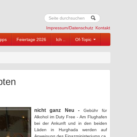
Suche
Suchformular
Impressum/Datenschutz
Kontakt
ipps
Feiertage 2026
Ich ..
Of-Topic
pten
nicht ganz Neu -
Gebühr für
Alkohol im Duty Free -
Am Flughafen
bei der Ankunft und in den beiden
Läden in Hurghada werden auf
Anweisung des Finazministeriums ca.