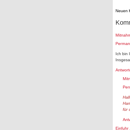
Neuen 
Komm
Mitnahm
Permane
Ich bin
Insgesa
Antwort
Mit
Per
Hal
Han
für
Ant
Einfuhr