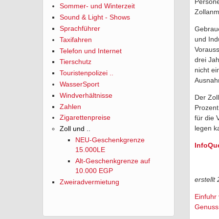
Persone
Sommer- und Winterzeit
Zollanme
Sound & Light - Shows
Sprachführer
Gebrauc
und Ind
Taxifahren
Vorauss
Telefon und Internet
drei Ja
Tierschutz
nicht ei
Touristenpolizei ..
Ausnahm
WasserSport
Windverhältnisse
Der Zol
Zahlen
Prozent
Zigarettenpreise
für die
legen k
Zoll und ..
NEU-Geschenkgrenze
InfoQue
15.000LE
Alt-Geschenkgrenze auf
10.000 EGP
erstell
Zweiradvermietung
Einfuhr
Genussm