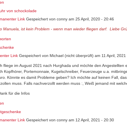
en
fuhr von schockolade
manenter Link
Gespeichert von
conny
am 25 April, 2020 - 20:46
lo Manuela, ist kein Problem - wenn man wieder fliegen darf. Liebe Gr
worten
schenke
nter Link
Gespeichert von
Michael (nicht überprüft)
am 11 April, 2021 
ich fliege im August 2021 nach Hurghada und möchte den Angestellten
th Kopfhörer, Portemonnaie, Kugelschreiber, Feuerzeuge u.a. mitbrin
uro. Könnte es damit Probleme geben? Ich möchte auf keinen Fall, da
zollen muss. Falls nachverzollt werden muss :, Weiß jemand mit welc
ank für die Infos
en
tgeschenke
manenter Link
Gespeichert von
conny
am 12 April, 2021 - 20:30