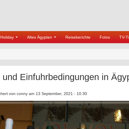
Holiday
Altes Ägypten
Reiseberichte
Fotos
TV-T
l und Einfuhrbedingungen in Ägy
chert von
conny
am 13 September, 2021 - 10:30