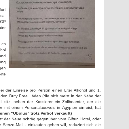
fort
ca.
EGP
ter
t es
hol
and
ung
gen
rte
ei der Einreise pro Person einen Liter Alkohol und 1.
den Duty Free Läden (die sich meist in der Nähe der
iell sitzt neben der Kassierer ein Zollbeamter, der die
r mit einem Personalausweis in Ägypten einreist, hat
einen "Obolus" trotz Verbot verkauft)
st der Neue schräg gegenüber vom Giftun Hotel, oder
er Senzo-Mall -
einkaufen gehen will, reduziert sich die