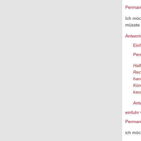
Permane
Ich möc
müsste 
Antwort
Ein
Per
Hal
Rec
han
Kön
kau
Ant
einfuhr
Permane
ich möc