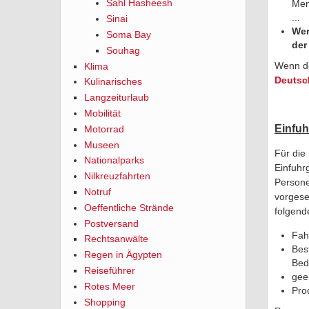
Sahl Hasheesh
Men
...
Sinai
Wer
Soma Bay
der
Souhag
Wenn de
Klima
Deutsc
Kulinarisches
Langzeiturlaub
Mobilität
Einfuh
Motorrad
Museen
Für die
Nationalparks
Einfuhr
Nilkreuzfahrten
Persone
Notruf
vorgese
Oeffentliche Strände
folgend
Postversand
Fah
Rechtsanwälte
Bes
Regen in Ägypten
Bed
Reiseführer
geei
Rotes Meer
Pro
Shopping