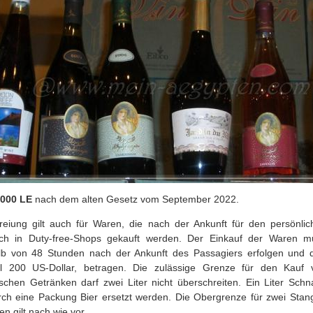
.000 LE
nach dem alten Gesetz vom September 2022.
reiung gilt auch für Waren, die nach der Ankunft für den persönlic
ch in Duty-free-Shops gekauft werden. Der Einkauf der Waren m
lb von 48 Stunden nach der Ankunft des Passagiers erfolgen und d
l 200 US-Dollar, betragen. Die zulässige Grenze für den Kauf 
ischen Getränken darf zwei Liter nicht überschreiten. Ein Liter Sch
rch eine Packung Bier ersetzt werden. Die Obergrenze für zwei Stan
en gilt nach wie vor.