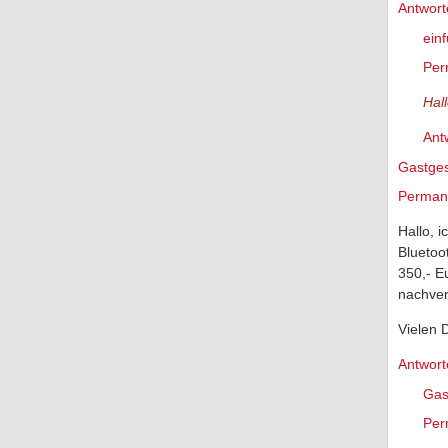
Antwort
ein
Per
Hal
Ant
Gastge
Permane
Hallo, 
Bluetoo
350,- E
nachver
Vielen D
Antwort
Gas
Per