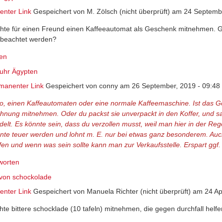
nter Link
Gespeichert von
M. Zölsch (nicht überprüft)
am 24 Septembe
hte für einen Freund einen Kaffeeautomat als Geschenk mitnehmen. Gi
beachtet werden?
en
fuhr Ägypten
manenter Link
Gespeichert von
conny
am 26 September, 2019 - 09:48
lo, einen Kaffeautomaten oder eine normale Kaffeemaschine. Ist das G
hnung mitnehmen. Oder du packst sie unverpackt in den Koffer, und sa
delt. Es könnte sein, dass du verzollen musst, weil man hier in der Reg
nte teuer werden und lohnt m. E. nur bei etwas ganz besonderem. Auc
fen und wenn was sein sollte kann man zur Verkaufsstelle. Erspart ggf.
worten
 von schockolade
nter Link
Gespeichert von
Manuela Richter (nicht überprüft)
am 24 Apr
hte bittere schocklade (10 tafeln) mitnehmen, die gegen durchfall helfen