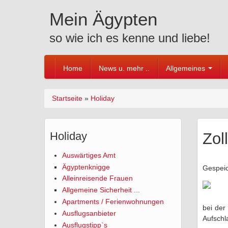
Skip to content
Skip to navigation
Mein Ägypten
so wie ich es kenne und liebe!
Home
News u. mehr ..
Allgemeines
Startseite
»
Holiday
Sie sind hier
Holiday
Zol
Auswärtiges Amt
Ägyptenknigge
Gespei
Alleinreisende Frauen
Allgemeine Sicherheit ...
Apartments / Ferienwohnungen
bei der
Ausflugsanbieter
Aufschl
Ausflugstipp`s