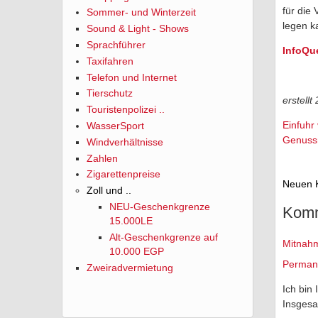
für die
Sommer- und Winterzeit
legen k
Sound & Light - Shows
Sprachführer
InfoQue
Taxifahren
Telefon und Internet
Tierschutz
erstell
Touristenpolizei ..
Einfuhr
WasserSport
Genussm
Windverhältnisse
Zahlen
Zigarettenpreise
Neuen 
Zoll und ..
NEU-Geschenkgrenze
Komm
15.000LE
Alt-Geschenkgrenze auf
Mitnahm
10.000 EGP
Permane
Zweiradvermietung
Ich bin
Insgesa