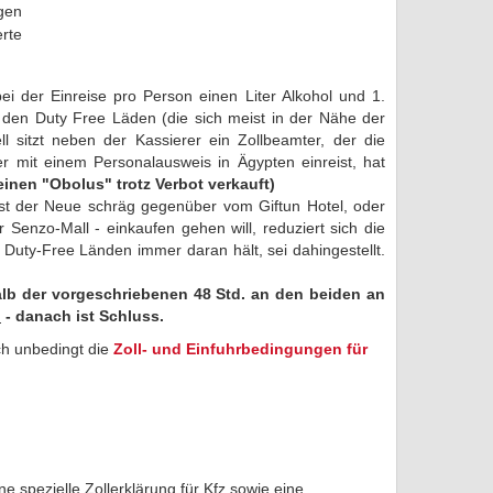
gen
rte
ei der Einreise pro Person einen Liter Alkohol und 1.
den Duty Free Läden (die sich meist in der Nähe der
iell sitzt neben der Kassierer ein Zollbeamter, der die
r mit einem Personalausweis in Ägypten einreist, hat
einen "Obolus" trotz Verbot verkauft)
st der Neue schräg gegenüber vom Giftun Hotel, oder
er Senzo-Mall -
einkaufen gehen will, reduziert sich die
uty-Free Länden immer daran hält, sei dahingestellt.
alb der vorgeschriebenen 48 Std.
an den beiden an
n
- danach ist Schluss.
ch unbedingt die
Zoll- und Einfuhrbedingungen für
e spezielle Zollerklärung für Kfz sowie eine