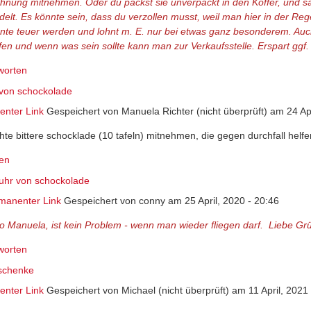
hnung mitnehmen. Oder du packst sie unverpackt in den Koffer, und sa
delt. Es könnte sein, dass du verzollen musst, weil man hier in der Reg
nte teuer werden und lohnt m. E. nur bei etwas ganz besonderem. Auc
fen und wenn was sein sollte kann man zur Verkaufsstelle. Erspart ggf.
worten
 von schockolade
nter Link
Gespeichert von
Manuela Richter (nicht überprüft)
am 24 Apr
hte bittere schocklade (10 tafeln) mitnehmen, die gegen durchfall helfen
en
fuhr von schockolade
manenter Link
Gespeichert von
conny
am 25 April, 2020 - 20:46
lo Manuela, ist kein Problem - wenn man wieder fliegen darf. Liebe Gr
worten
schenke
nter Link
Gespeichert von
Michael (nicht überprüft)
am 11 April, 2021 