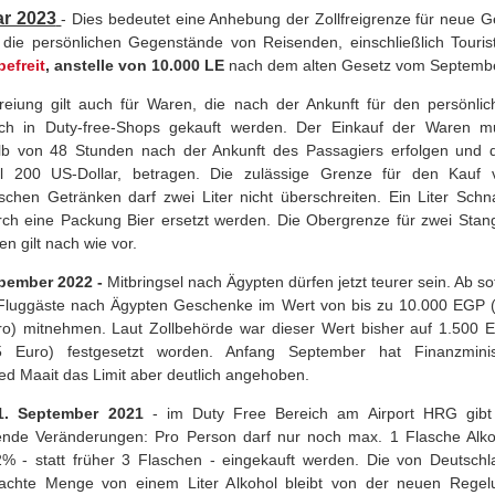
ar 2023
-
Dies bedeutet eine Anhebung der Zollfreigrenze für neue
die persönlichen Gegenstände von Reisenden, einschließlich Touri
befreit
, anstelle von 10.000 LE
nach dem alten Gesetz vom Septemb
reiung gilt auch für Waren, die nach der Ankunft für den persönlic
ch in Duty-free-Shops gekauft werden. Der Einkauf der Waren m
lb von 48 Stunden nach der Ankunft des Passagiers erfolgen und d
l 200 US-Dollar, betragen. Die zulässige Grenze für den Kauf 
ischen Getränken darf zwei Liter nicht überschreiten. Ein Liter Sch
rch eine Packung Bier ersetzt werden. Die Obergrenze für zwei Stan
en gilt nach wie vor.
epember 2022 -
Mitbringsel nach Ägypten dürfen jetzt teurer sein. Ab so
Fluggäste nach Ägypten Geschenke im Wert von bis zu 10.000 EGP (
o) mitnehmen. Laut Zollbehörde war dieser Wert bisher auf 1.500 
5 Euro) festgesetzt worden. Anfang September hat Finanzminis
 Maait das Limit aber deutlich angehoben.
1. September 2021
-
im Duty Free
Bereich am Airport HRG
gib
ende Veränderungen: Pro Person darf nur noch max. 1 Flasche Alko
% - statt früher 3 Flaschen - eingekauft werden. Die von Deutschl
rachte Menge von einem Liter Alkohol bleibt von der neuen Regel