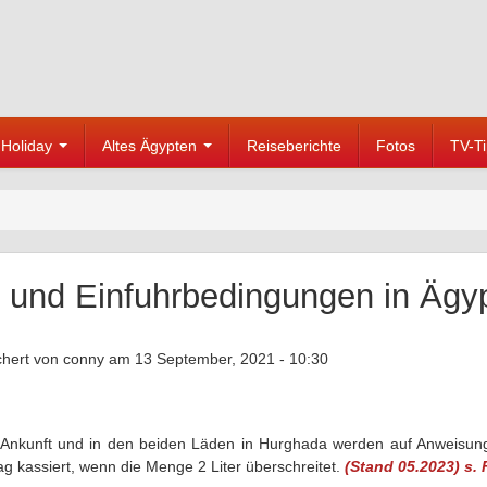
Holiday
Altes Ägypten
Reiseberichte
Fotos
TV-T
l und Einfuhrbedingungen in Ägy
chert von
conny
am 13 September, 2021 - 10:30
 Ankunft und in den beiden Läden in Hurghada werden auf Anweisung 
ag kassiert, wenn die Menge 2 Liter überschreitet.
(Stand 05.2023) s.