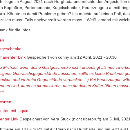
ich fliege im August 2021 nach Hurghada und möchte den Angestellten
th Kopfhörer, Portemonnaie, Kugelschreiber, Feuerzeuge u.a. mitbrin
uro. Könnte es damit Probleme geben? Ich möchte auf keinen Fall, da
zollen muss. Falls nachverzollt werden muss :, Weiß jemand mit welc
ank für die Infos
en
tgeschenke
manenter Link
Gespeichert von
conny
am 12 April, 2021 - 20:30
lo Michael, wenn deine Gastgeschenke nicht unbedingt als neu zu erk
 eigene Gebrauchsgegenstände aussehen, sollte es keine Probleme ge
packen und im Hotel Gegenstände verpacken. ;-) Bei Feuerzeugen wäre 
ennen sind, kann es dir passieren, dass du deinen Koffer öffnen musst 
st.
worten
etten mit Liquid
nter Link
Gespeichert von
Vera Stuck (nicht überprüft)
am 5 Juli, 2021
ich fliege am 10.07.2021 mit Air Cairo nach Hurghada und bin jetzt auf