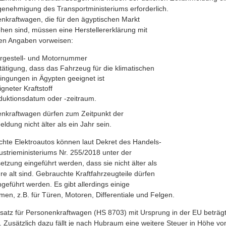
genehmigung des Transportministeriums
erforderlich.
nkraftwagen, die für den ägyptischen Markt
hen sind, müssen eine Herstellererklärung mit
en Angaben vorweisen:
rgestell- und Motornummer
tätigung, dass das Fahrzeug für die klimatischen
ingungen in Ägypten geeignet ist
gneter Kraftstoff
duktionsdatum oder -zeitraum.
nkraftwagen dürfen zum Zeitpunkt der
ldung nicht älter als ein Jahr sein.
hte Elektroautos können laut Dekret des Handels-
ustrieministeriums Nr. 255/2018 unter der
etzung eingeführt werden, dass sie nicht älter als
hre alt sind. Gebrauchte Kraftfahrzeugteile dürfen
ngeführt werden. Es gibt allerdings einige
en, z.B. für Türen, Motoren, Differentiale und Felgen.
lsatz für Personenkraftwagen (HS 8703) mit Ursprung in der EU beträgt
. Zusätzlich dazu fällt je nach Hubraum eine weitere Steuer in Höhe 