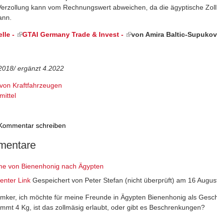
 Verzollung kann vom Rechnungswert abweichen, da die ägyptische Zoll
ann.
lle -
(link is external)
GTAI Germany Trade & Invest -
(link is external)
von Amira Baltic-Supukov
t 2018/ ergänzt 4.2022
 von Kraftfahrzeugen
ittel
Kommentar schreiben
entare
e von Bienenhonig nach Ägypten
nter Link
Gespeichert von
Peter Stefan (nicht überprüft)
am 16 August
 Imker, ich möchte für meine Freunde in Ägypten Bienenhonig als Ges
mmt 4 Kg, ist das zollmäsig erlaubt, oder gibt es Beschrenkungen?