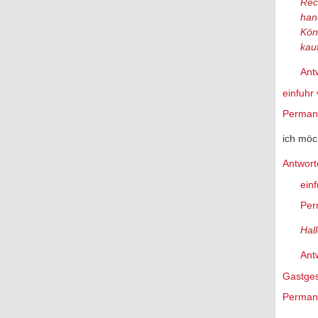
Rec
han
Kön
kau
Ant
einfuhr
Permane
ich möc
Antwort
ein
Per
Hal
Ant
Gastge
Permane