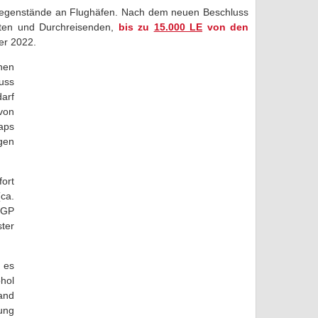
 Gegenstände an Flughäfen. Nach dem neuen Beschluss
sten und Durchreisenden,
bis zu
15.000 LE
von den
er 2022.
hen
uss
arf
von
naps
gen
fort
ca.
EGP
ter
t es
hol
and
ung