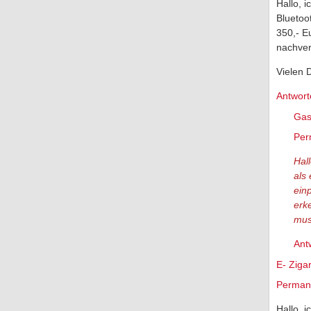
Hallo, 
Bluetoo
350,- E
nachver
Vielen D
Antwort
Gas
Per
Hal
als
ein
erk
mus
Ant
E- Zigar
Permane
Hallo, 