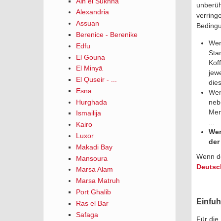
Ain el Sukhna
unberüh
Alexandria
verrin
Assuan
Beding
Berenice - Berenike
Wer
Edfu
Sta
El Gouna
Kof
El Minyā
jew
El Quseir - ...
die
Esna
Wen
Hurghada
neb
Men
Ismailija
...
Kairo
Wer
Luxor
der
Makadi Bay
Wenn de
Mansoura
Deutsc
Marsa Alam
Marsa Matruh
Port Ghalib
Einfuh
Ras el Bar
Safaga
Für die