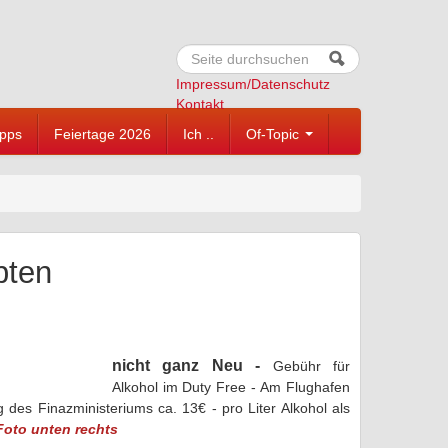
Suche
Suchformular
Impressum/Datenschutz
Kontakt
ipps
Feiertage 2026
Ich ..
Of-Topic
pten
nicht ganz Neu -
Gebühr für
Alkohol im Duty Free -
Am Flughafen
des Finazministeriums ca. 13€ - pro Liter Alkohol als
 Foto unten rechts