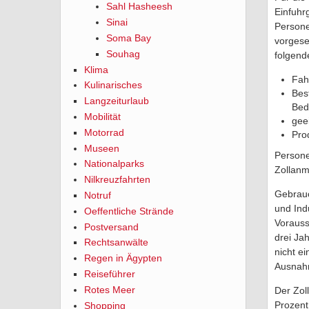
Sahl Hasheesh
Einfuhr
Sinai
Persone
Soma Bay
vorgese
Souhag
folgend
Klima
Fah
Kulinarisches
Bes
Langzeiturlaub
Bed
Mobilität
geei
Motorrad
Pro
Museen
Persone
Nationalparks
Zollanme
Nilkreuzfahrten
Gebrauc
Notruf
und Ind
Oeffentliche Strände
Vorauss
Postversand
drei Ja
Rechtsanwälte
nicht ei
Regen in Ägypten
Ausnahm
Reiseführer
Rotes Meer
Der Zol
Prozent
Shopping