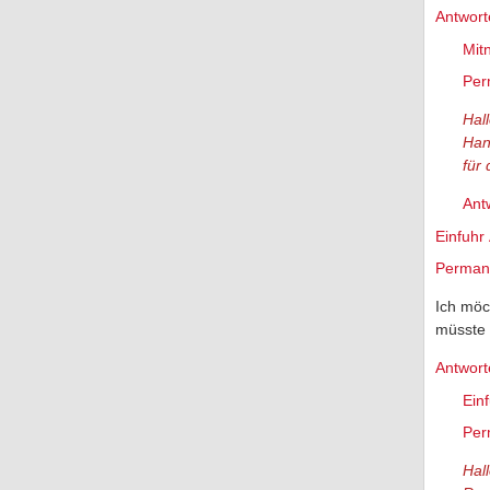
Antwort
Mit
Per
Hal
Han
für
Ant
Einfuhr
Permane
Ich möc
müsste 
Antwort
Ein
Per
Hal