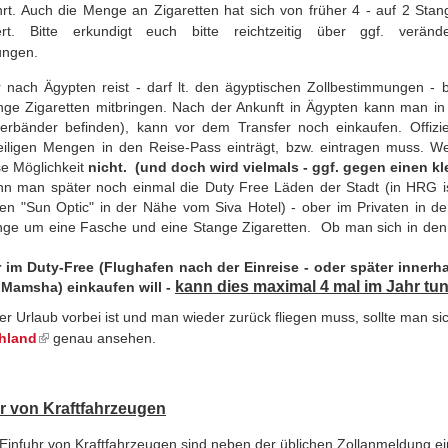
rt. Auch die Menge an Zigaretten hat sich von früher 4 - auf 2 Stan
gert. Bitte erkundigt euch bitte reichtzeitig über ggf. verände
ungen.
 nach Ägypten reist - darf lt. den ägyptischen Zollbestimmungen - b
nge Zigaretten mitbringen.
Nach der Ankunft in Ägypten kann man in 
ferbänder befinden), kann vor dem Transfer noch einkaufen.
Offiz
eiligen Mengen in den Reise-Pass einträgt, bzw. eintragen muss.
We
se Möglichkeit
nicht. (und doch wird vielmals - ggf. gegen einen kl
n man später noch einmal die Duty Free Läden
der Stadt
(in HRG i
en "Sun Optic" in der Nähe vom Siva Hotel) - ober im Privaten in d
ge um eine Fasche und eine Stange Zigaretten. Ob man sich in den D
 im Duty-Free (Flughafen
nach der Einreise -
oder später
innerh
kann dies maximal 4 mal im Jahr tu
 Mamsha) einkaufen will -
r Urlaub vorbei ist und man wieder zurück fliegen muss, sollte man si
hland
(link is external)
genau ansehen.
r von Kraftfahrzeugen
 Einfuhr von Kraftfahrzeugen sind neben der üblichen Zollanmeldung ein