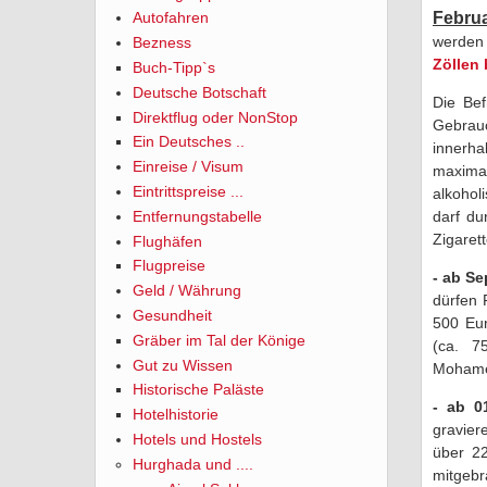
Febru
Autofahren
werden 
Bezness
Zöllen 
Buch-Tipp`s
Deutsche Botschaft
Die Bef
Direktflug oder NonStop
Gebrau
Ein Deutsches ..
innerha
Einreise / Visum
maxima
Eintrittspreise ...
alkohol
Entfernungstabelle
darf du
Zigarett
Flughäfen
Flugpreise
- ab S
Geld / Währung
dürfen 
Gesundheit
500 Eur
Gräber im Tal der Könige
(ca. 7
Gut zu Wissen
Mohamed
Historische Paläste
- ab 0
Hotelhistorie
gravier
Hotels und Hostels
über 22
Hurghada und ....
mitgeb