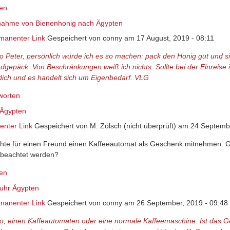
en
nahme von Bienenhonig nach Ägypten
manenter Link
Gespeichert von
conny
am 17 August, 2019 - 08:11
lo Peter, persönlich würde ich es so machen: pack den Honig gut und sic
dgepäck. Von Beschränkungen weiß ich nichts. Sollte bei der Einreise 
 dich und es handelt sich um Eigenbedarf. VLG
worten
 Ägypten
nter Link
Gespeichert von
M. Zölsch (nicht überprüft)
am 24 Septembe
hte für einen Freund einen Kaffeeautomat als Geschenk mitnehmen. Gi
beachtet werden?
en
fuhr Ägypten
manenter Link
Gespeichert von
conny
am 26 September, 2019 - 09:48
lo, einen Kaffeautomaten oder eine normale Kaffeemaschine. Ist das G